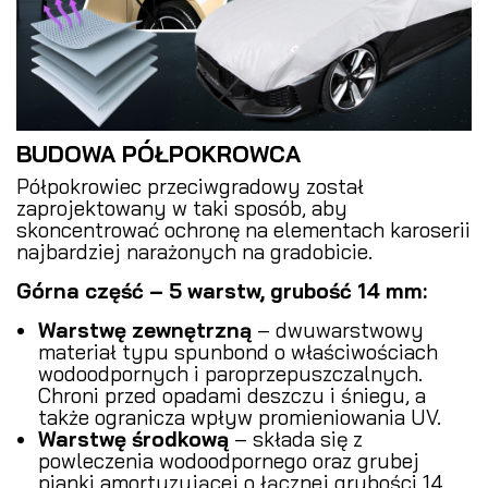
BUDOWA PÓŁPOKROWCA
Półpokrowiec przeciwgradowy został
zaprojektowany w taki sposób, aby
skoncentrować ochronę na elementach karoserii
najbardziej narażonych na gradobicie.
Górna część – 5 warstw, grubość 14 mm:
Warstwę zewnętrzną
– dwuwarstwowy
materiał typu spunbond o właściwościach
wodoodpornych i paroprzepuszczalnych.
Chroni przed opadami deszczu i śniegu, a
także ogranicza wpływ promieniowania UV.
Warstwę środkową
– składa się z
powleczenia wodoodpornego oraz grubej
pianki amortyzującej o łącznej grubości 14