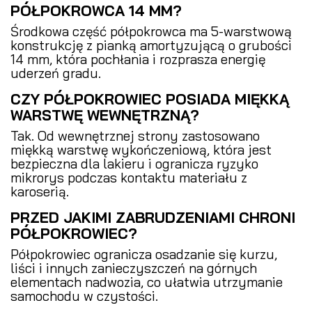
PÓŁPOKROWCA 14 MM?
Środkowa część półpokrowca ma 5-warstwową
konstrukcję z pianką amortyzującą o grubości
14 mm, która pochłania i rozprasza energię
uderzeń gradu.
CZY PÓŁPOKROWIEC POSIADA MIĘKKĄ
WARSTWĘ WEWNĘTRZNĄ?
Tak. Od wewnętrznej strony zastosowano
miękką warstwę wykończeniową, która jest
bezpieczna dla lakieru i ogranicza ryzyko
mikrorys podczas kontaktu materiału z
karoserią.
PRZED JAKIMI ZABRUDZENIAMI CHRONI
PÓŁPOKROWIEC?
Półpokrowiec ogranicza osadzanie się kurzu,
liści i innych zanieczyszczeń na górnych
elementach nadwozia, co ułatwia utrzymanie
samochodu w czystości.