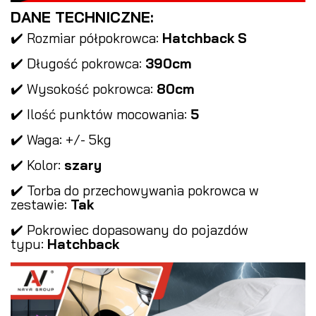
DANE TECHNICZNE:
✔️ Rozmiar półpokrowca:
Hatchback S
✔️ Długość pokrowca:
390cm
✔️ Wysokość pokrowca:
80cm
✔️ Ilość punktów mocowania:
5
✔️ Waga: +/- 5kg
✔️ Kolor:
szary
✔️ Torba do przechowywania pokrowca w
zestawie:
Tak
✔️ Pokrowiec dopasowany do pojazdów
typu:
Hatchback