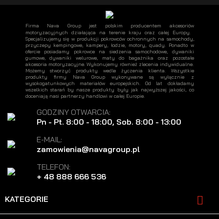
Firma Nava Group jest polskim producentem akcesoriów
motoryzacyjnych działająca na terenie kraju oraz całej Europy.
Specjalizujemy się w produkcji pokrowców ochronnych na samochody,
przyczepy kempingowe, kampery, łodzie, motory, quady. Ponadto w
ofercie posiadamy pokrowce na siedzenia samochodowe, dywaniki
gumowe, dywaniki welurowe, maty do bagażnika oraz pozostałe
akcesoria motoryzacyjne. Wykonujemy również zlecenia indywidualne.
Możemy stworzyć produkty wedle życzenia klienta. Wszystkie
produkty firmy Nava Group wykonywane są wyłącznie z
wysokogatunkowych materiałów europejskich. Od lat dokładamy
wszelkich starań by nasze produkty były jak najwyższej jakości, co
doceniają nasi partnerzy handlowi w całej Europie.
GODZINY OTWARCIA:
Pn - Pt. 8:00 - 18:00, Sob. 8:00 - 13:00
E-MAIL:
zamowienia@navagroup.pl
TELEFON:
+ 48 888 666 536

KATEGORIE