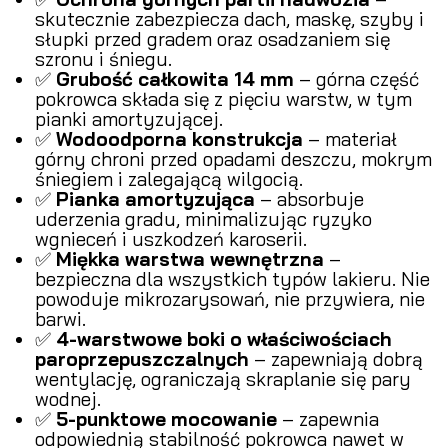
skutecznie zabezpiecza dach, maskę, szyby i
słupki przed gradem oraz osadzaniem się
szronu i śniegu.
✅
Grubość całkowita 14 mm
– górna część
pokrowca składa się z pięciu warstw, w tym
pianki amortyzującej.
✅
Wodoodporna konstrukcja
– materiał
górny chroni przed opadami deszczu, mokrym
śniegiem i zalegającą wilgocią.
✅
Pianka amortyzująca
– absorbuje
uderzenia gradu, minimalizując ryzyko
wgnieceń i uszkodzeń karoserii.
✅
Miękka warstwa wewnętrzna
–
bezpieczna dla wszystkich typów lakieru. Nie
powoduje mikrozarysowań, nie przywiera, nie
barwi.
✅
4-warstwowe boki o właściwościach
paroprzepuszczalnych
– zapewniają dobrą
wentylację, ograniczają skraplanie się pary
wodnej.
✅
5-punktowe mocowanie
– zapewnia
odpowiednią stabilność pokrowca nawet w