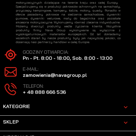
motoryzacyjnych działająca na terenie kraju oraz całej Europy.
Specjalizujemy się w produkcji pokrowców ochronnych na samochody,
przyczepy kempingowe, kampery, łodzie, motory, quady. Ponadto w
ofercie posiadamy pokrowce na siedzenia samochodowe, dywaniki
gumowe, dywaniki welurowe, maty do bagażnika oraz pozostałe
akcesoria motoryzacyjne. Wykonujemy również zlecenia indywidualne.
Możemy stworzyć produkty wedle życzenia klienta. Wszystkie
produkty firmy Nava Group wykonywane są wyłącznie z
wysokogatunkowych materiałów europejskich. Od lat dokładamy
wszelkich starań by nasze produkty były jak najwyższej jakości, co
doceniają nasi partnerzy handlowi w całej Europie.
GODZINY OTWARCIA:
Pn - Pt. 8:00 - 18:00, Sob. 8:00 - 13:00
E-MAIL:
zamowienia@navagroup.pl
TELEFON:
+ 48 888 666 536
KATEGORIE

SKLEP
