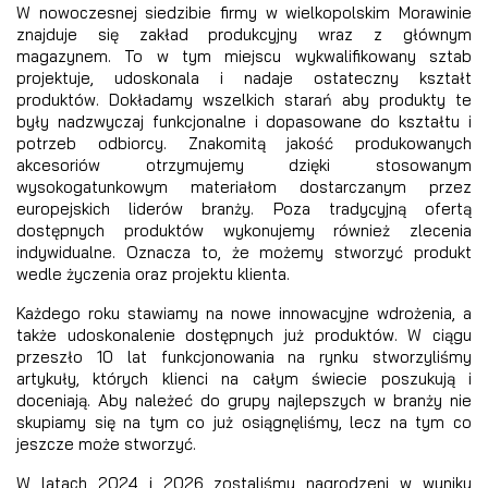
W nowoczesnej siedzibie firmy w wielkopolskim Morawinie
znajduje się zakład produkcyjny wraz z głównym
magazynem. To w tym miejscu wykwalifikowany sztab
projektuje, udoskonala i nadaje ostateczny kształt
produktów. Dokładamy wszelkich starań aby produkty te
były nadzwyczaj funkcjonalne i dopasowane do kształtu i
potrzeb odbiorcy. Znakomitą jakość produkowanych
akcesoriów otrzymujemy dzięki stosowanym
wysokogatunkowym materiałom dostarczanym przez
europejskich liderów branży. Poza tradycyjną ofertą
dostępnych produktów wykonujemy również zlecenia
indywidualne. Oznacza to, że możemy stworzyć produkt
wedle życzenia oraz projektu klienta.
Każdego roku stawiamy na nowe innowacyjne wdrożenia, a
także udoskonalenie dostępnych już produktów. W ciągu
przeszło 10 lat funkcjonowania na rynku stworzyliśmy
artykuły, których klienci na całym świecie poszukują i
doceniają. Aby należeć do grupy najlepszych w branży nie
skupiamy się na tym co już osiągnęliśmy, lecz na tym co
jeszcze może stworzyć.
W latach 2024 i 2026 zostaliśmy nagrodzeni w wyniku