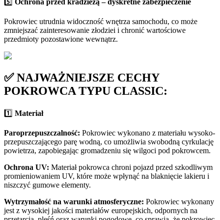
5️⃣
Ochrona przed kradzieżą – dyskretne zabezpieczenie
Pokrowiec utrudnia widoczność wnętrza samochodu, co może
zmniejszać zainteresowanie złodziei i chronić wartościowe
przedmioty pozostawione wewnątrz.
✅ NAJWAŻNIEJSZE CECHY
POKROWCA TYPU CLASSIC:
1️⃣
Materiał
Paroprzepuszczalność:
Pokrowiec wykonano z materiału wysoko-
przepuszczającego parę wodną, co umożliwia swobodną cyrkulację
powietrza, zapobiegając gromadzeniu się wilgoci pod pokrowcem.
Ochrona UV:
Materiał pokrowca chroni pojazd przed szkodliwym
promieniowaniem UV, które może wpłynąć na blaknięcie lakieru i
niszczyć gumowe elementy.
Wytrzymałość na warunki atmosferyczne:
Pokrowiec wykonany
jest z wysokiej jakości materiałów europejskich, odpornych na
przetarcia, pleśń oraz warunki pogodowe, co sprawia, że pokrowiec