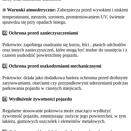
❄️
Warunki atmosferyczne:
Zabezpiecza przed wysokimi i niskimi
temperaturami, mrozem, szronem, promieniowaniem UV, świetnie
sprawdza się przy opadach śniegu.
2️⃣
Ochrona przed zanieczyszczeniami
️
Pokrowiec zapobiega osadzaniu się kurzu, liści , ptasich odchodów
oraz innych zanieczyszczeń, które mogą być trudne do usunięcia i z
czasem uszkodzić powierzchnię pojazdu.
3️⃣
Ochrona przed uszkodzeniami mechanicznymi
Pokrowiec działa jako dodatkowa bariera ochronna przed drobnymi
zarysowaniami, otarciami czy przypadkowymi uderzeniami podczas
parkowania pojazdu w ciasnych miejscach.
4️⃣
Wydłużenie żywotności pojazdu
Regularne stosowanie pokrowca może znacząco wydłużyć
żywotność pojazdu, zmniejszając zużycie jego powierzchni, w tym
lakieru, gumowych uszczelek i elementów metalowych.