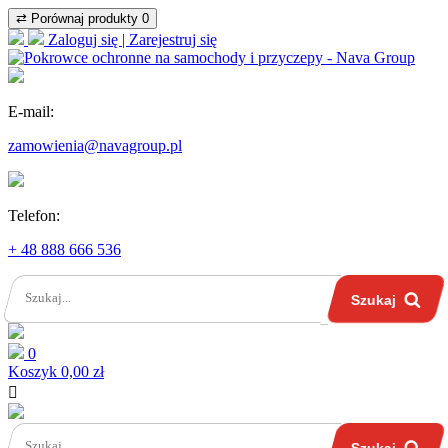
⇄
Porównaj produkty
0
Zaloguj się | Zarejestruj się
E-mail:
zamowienia@navagroup.pl
Telefon:
+ 48 888 666 536
Szukaj
0
Koszyk
0,00 zł

Szukaj