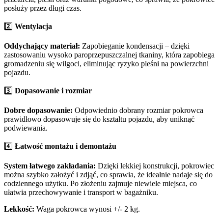
posłuży przez długi czas.
2️⃣
Wentylacja
Oddychający materiał:
Zapobieganie kondensacji – dzięki
zastosowaniu wysoko paroprzepuszczalnej tkaniny, która zapobiega
gromadzeniu się wilgoci, eliminując ryzyko pleśni na powierzchni
pojazdu.
3️⃣
Dopasowanie i rozmiar
Dobre dopasowanie:
Odpowiednio dobrany rozmiar pokrowca
prawidłowo dopasowuje się do kształtu pojazdu, aby uniknąć
podwiewania.
4️⃣
Łatwość montażu i demontażu
System łatwego zakładania:
Dzięki lekkiej konstrukcji, pokrowiec
można szybko założyć i zdjąć, co sprawia, że idealnie nadaje się do
codziennego użytku. Po złożeniu zajmuje niewiele miejsca, co
ułatwia przechowywanie i transport w bagażniku.
Lekkość:
Waga pokrowca wynosi +/- 2 kg.