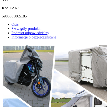
Kod EAN:
5903855065185
Opis
Szczegóły produktu
Podmiot odpowiedzialny
Informacje o bezpieczeństwie