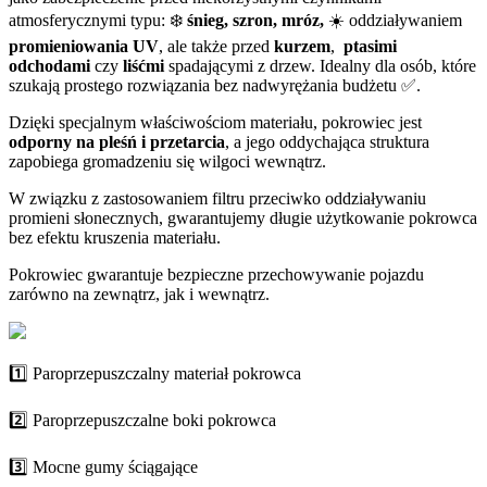
atmosferycznymi typu: ❄️
śnieg, szron, mróz,
☀️ oddziaływaniem
promieniowania UV
, ale także przed
kurzem
,
ptasimi
odchodami
czy
liśćmi
spadającymi z drzew. Idealny dla osób, które
szukają prostego rozwiązania bez nadwyrężania budżetu ✅.
Dzięki specjalnym właściwościom materiału, pokrowiec jest
odporny na pleśń i przetarcia
, a jego oddychająca struktura
zapobiega gromadzeniu się wilgoci wewnątrz.
W związku z zastosowaniem filtru przeciwko oddziaływaniu
promieni słonecznych, gwarantujemy długie użytkowanie pokrowca
bez efektu kruszenia materiału.
Pokrowiec gwarantuje bezpieczne przechowywanie pojazdu
zarówno na zewnątrz, jak i wewnątrz.
1️⃣ Paroprzepuszczalny materiał pokrowca
2️⃣ Paroprzepuszczalne boki pokrowca
3️⃣ Mocne gumy ściągające