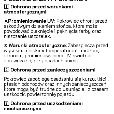
1️⃣
Ochrona przed warunkami
atmosferycznymi
️
☀️Promieniowanie UV:
Pokrowiec chroni przed
szkodliwym działaniem słońca, które może
powodować blaknięcie i pęknięcia farby oraz
niszczenie uszczelek.
❄️
Warunki atmosferyczne:
Zabezpiecza przed
wysokimi i niskimi temperaturami, mrozem,
szronem, promieniowaniem UV, świetnie
sprawdza się przy opadach śniegu.
2️⃣
Ochrona przed zanieczyszczeniami
️
Pokrowiec zapobiega osadzaniu się kurzu, liści ,
ptasich odchodów oraz innych zanieczyszczeń,
które mogą być trudne do usunięcia i z czasem
uszkodzić powierzchnię pojazdu.
3️⃣
Ochrona przed uszkodzeniami
mechanicznymi