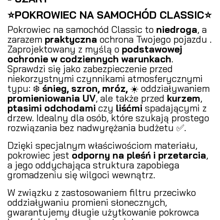
⭐POKROWIEC NA SAMOCHÓD CLASSIC⭐
Pokrowiec na samochód Classic to
niedroga
, a
zarazem
praktyczna
ochrona Twojego pojazdu .
Zaprojektowany z myślą o
podstawowej
ochronie w codziennych warunkach
.
Sprawdzi się jako zabezpieczenie przed
niekorzystnymi czynnikami atmosferycznymi
typu: ❄️
śnieg, szron, mróz,
☀️ oddziaływaniem
promieniowania UV
, ale także przed
kurzem
,
ptasimi odchodami
czy
liśćmi
spadającymi z
drzew. Idealny dla osób, które szukają prostego
rozwiązania bez nadwyrężania budżetu ✅.
Dzięki specjalnym właściwościom materiału,
pokrowiec jest
odporny na pleśń i przetarcia
,
a jego oddychająca struktura zapobiega
gromadzeniu się wilgoci wewnątrz.
W związku z zastosowaniem filtru przeciwko
oddziaływaniu promieni słonecznych,
gwarantujemy długie użytkowanie pokrowca