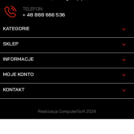
TELEFON:
+ 48 888 666 536
KATEGORIE

SKLEP

INFORMACJE

MOJE KONTO

KONTAKT
keyboard_arrow_down
Realizacja ComputerSoft 2024