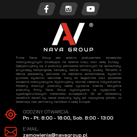
Firma Nava Group jest polskim producentem akcesoriów
motoryzacyjnych działająca na terenie kraju oraz całej Europy.
Specjalizujemy się w produkcji pokrowców ochronnych na samochody,
przyczepy kempingowe, kampery, łodzie, motory, quady. Ponadto w
ofercie posiadamy pokrowce na siedzenia samochodowe, dywaniki
gumowe, dywaniki welurowe, maty do bagażnika oraz pozostałe
akcesoria motoryzacyjne. Wykonujemy również zlecenia indywidualne.
Możemy stworzyć produkty wedle życzenia klienta. Wszystkie
produkty firmy Nava Group wykonywane są wyłącznie z
wysokogatunkowych materiałów europejskich. Od lat dokładamy
wszelkich starań by nasze produkty były jak najwyższej jakości, co
doceniają nasi partnerzy handlowi w całej Europie.
GODZINY OTWARCIA:
Pn - Pt. 8:00 - 18:00, Sob. 8:00 - 13:00
E-MAIL:
zamowienia@navagroup.pl