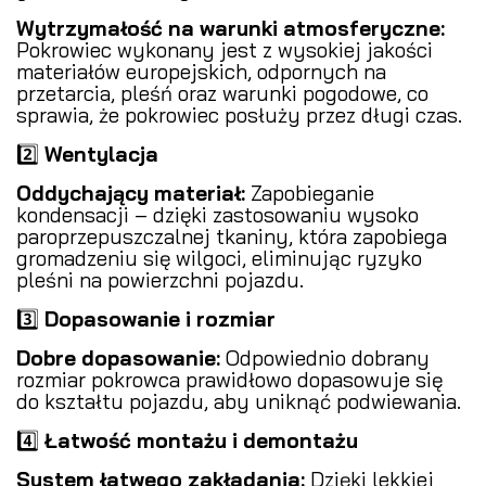
Wytrzymałość na warunki atmosferyczne:
Pokrowiec wykonany jest z wysokiej jakości
materiałów europejskich, odpornych na
przetarcia, pleśń oraz warunki pogodowe, co
sprawia, że pokrowiec posłuży przez długi czas.
2️⃣
Wentylacja
Oddychający materiał:
Zapobieganie
kondensacji – dzięki zastosowaniu wysoko
paroprzepuszczalnej tkaniny, która zapobiega
gromadzeniu się wilgoci, eliminując ryzyko
pleśni na powierzchni pojazdu.
3️⃣
Dopasowanie i rozmiar
Dobre dopasowanie:
Odpowiednio dobrany
rozmiar pokrowca prawidłowo dopasowuje się
do kształtu pojazdu, aby uniknąć podwiewania.
4️⃣
Łatwość montażu i demontażu
System łatwego zakładania:
Dzięki lekkiej