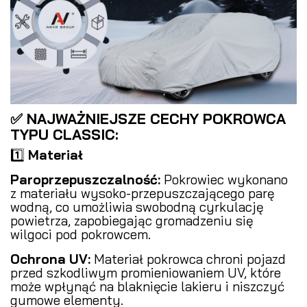
✅ NAJWAŻNIEJSZE CECHY POKROWCA
TYPU CLASSIC:
1️⃣
Materiał
Paroprzepuszczalność:
Pokrowiec wykonano
z materiału wysoko-przepuszczającego parę
wodną, co umożliwia swobodną cyrkulację
powietrza, zapobiegając gromadzeniu się
wilgoci pod pokrowcem.
Ochrona UV:
Materiał pokrowca chroni pojazd
przed szkodliwym promieniowaniem UV, które
może wpłynąć na blaknięcie lakieru i niszczyć
gumowe elementy.