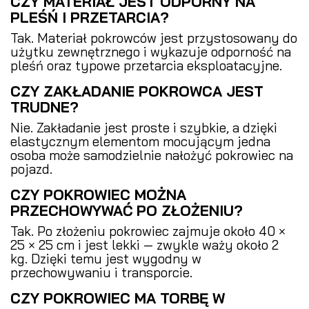
CZY MATERIAŁ JEST ODPORNY NA
PLEŚŃ I PRZETARCIA?
Tak. Materiał pokrowców jest przystosowany do
użytku zewnętrznego i wykazuje odporność na
pleśń oraz typowe przetarcia eksploatacyjne.
CZY ZAKŁADANIE POKROWCA JEST
TRUDNE?
Nie. Zakładanie jest proste i szybkie, a dzięki
elastycznym elementom mocującym jedna
osoba może samodzielnie nałożyć pokrowiec na
pojazd.
CZY POKROWIEC MOŻNA
PRZECHOWYWAĆ PO ZŁOŻENIU?
Tak. Po złożeniu pokrowiec zajmuje około 40 ×
25 × 25 cm i jest lekki — zwykle waży około 2
kg. Dzięki temu jest wygodny w
przechowywaniu i transporcie.
CZY POKROWIEC MA TORBĘ W