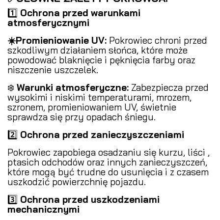
1️⃣
Ochrona przed warunkami
atmosferycznymi
️
☀️Promieniowanie UV:
Pokrowiec chroni przed
szkodliwym działaniem słońca, które może
powodować blaknięcie i pęknięcia farby oraz
niszczenie uszczelek.
❄️
Warunki atmosferyczne:
Zabezpiecza przed
wysokimi i niskimi temperaturami, mrozem,
szronem, promieniowaniem UV, świetnie
sprawdza się przy opadach śniegu.
2️⃣
Ochrona przed zanieczyszczeniami
️
Pokrowiec zapobiega osadzaniu się kurzu, liści ,
ptasich odchodów oraz innych zanieczyszczeń,
które mogą być trudne do usunięcia i z czasem
uszkodzić powierzchnię pojazdu.
3️⃣
Ochrona przed uszkodzeniami
mechanicznymi