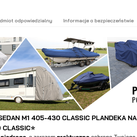
dmiot odpowiedzialny
Informacje o bezpieczeństwie
EDAN M1 405-430 CLASSIC PLANDEKA NA 
 CLASSIC⭐
o
niedroga
, a zarazem
praktyczna
ochrona Twojego 