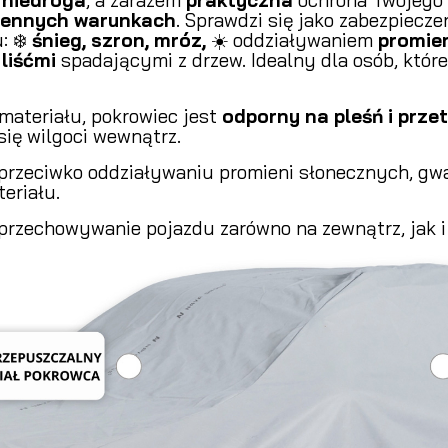
iennych warunkach
. Sprawdzi się jako zabezpiecz
: ❄️
śnieg, szron, mróz,
☀️ oddziaływaniem
promie
y
liśćmi
spadającymi z drzew. Idealny dla osób, któr
materiału, pokrowiec jest
odporny na pleśń i prze
ię wilgoci wewnątrz.
 przeciwko oddziaływaniu promieni słonecznych, g
eriału.
przechowywanie pojazdu zarówno na zewnątrz, jak i