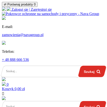
⇄
Porównaj produkty
0
Zaloguj się | Zarejestruj się
E-mail:
zamowienia@navagroup.pl
Telefon:
+ 48 888 666 536
Szukaj
0
Koszyk
0,00 zł

Szukaj