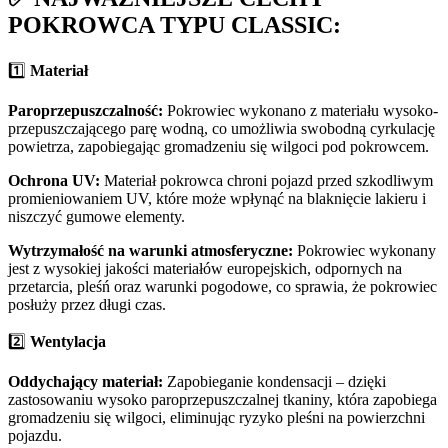
POKROWCA TYPU CLASSIC:
1️⃣
Materiał
Paroprzepuszczalność:
Pokrowiec wykonano z materiału wysoko-
przepuszczającego parę wodną, co umożliwia swobodną cyrkulację
powietrza, zapobiegając gromadzeniu się wilgoci pod pokrowcem.
Ochrona UV:
Materiał pokrowca chroni pojazd przed szkodliwym
promieniowaniem UV, które może wpłynąć na blaknięcie lakieru i
niszczyć gumowe elementy.
Wytrzymałość na warunki atmosferyczne:
Pokrowiec wykonany
jest z wysokiej jakości materiałów europejskich, odpornych na
przetarcia, pleśń oraz warunki pogodowe, co sprawia, że pokrowiec
posłuży przez długi czas.
2️⃣
Wentylacja
Oddychający materiał:
Zapobieganie kondensacji – dzięki
zastosowaniu wysoko paroprzepuszczalnej tkaniny, która zapobiega
gromadzeniu się wilgoci, eliminując ryzyko pleśni na powierzchni
pojazdu.