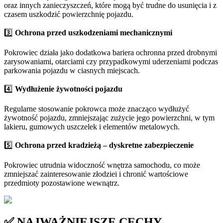
oraz innych zanieczyszczeń, które mogą być trudne do usunięcia i z
czasem uszkodzić powierzchnię pojazdu.
3️⃣
Ochrona przed uszkodzeniami mechanicznymi
Pokrowiec działa jako dodatkowa bariera ochronna przed drobnymi
zarysowaniami, otarciami czy przypadkowymi uderzeniami podczas
parkowania pojazdu w ciasnych miejscach.
4️⃣
Wydłużenie żywotności pojazdu
Regularne stosowanie pokrowca może znacząco wydłużyć
żywotność pojazdu, zmniejszając zużycie jego powierzchni, w tym
lakieru, gumowych uszczelek i elementów metalowych.
5️⃣
Ochrona przed kradzieżą – dyskretne zabezpieczenie
Pokrowiec utrudnia widoczność wnętrza samochodu, co może
zmniejszać zainteresowanie złodziei i chronić wartościowe
przedmioty pozostawione wewnątrz.
✅ NAJWAŻNIEJSZE CECHY