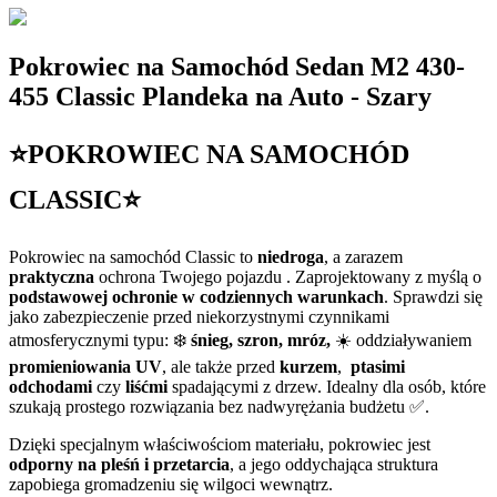
Pokrowiec na Samochód Sedan M2 430-
455 Classic Plandeka na Auto - Szary
⭐POKROWIEC NA SAMOCHÓD
CLASSIC⭐
Pokrowiec na samochód Classic to
niedroga
, a zarazem
praktyczna
ochrona Twojego pojazdu . Zaprojektowany z myślą o
podstawowej ochronie w codziennych warunkach
. Sprawdzi się
jako zabezpieczenie przed niekorzystnymi czynnikami
atmosferycznymi typu: ❄️
śnieg, szron, mróz,
☀️ oddziaływaniem
promieniowania UV
, ale także przed
kurzem
,
ptasimi
odchodami
czy
liśćmi
spadającymi z drzew. Idealny dla osób, które
szukają prostego rozwiązania bez nadwyrężania budżetu ✅.
Dzięki specjalnym właściwościom materiału, pokrowiec jest
odporny na pleśń i przetarcia
, a jego oddychająca struktura
zapobiega gromadzeniu się wilgoci wewnątrz.