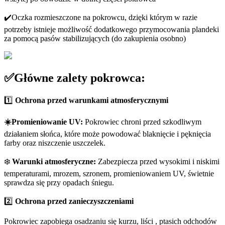
✔️Oczka rozmieszczone na pokrowcu, dzięki którym w razie
potrzeby istnieje możliwość dodatkowego przymocowania plandeki
za pomocą pasów stabilizujących (do zakupienia osobno)
✅Główne zalety pokrowca:
1️⃣
Ochrona przed warunkami atmosferycznymi
️
☀️Promieniowanie UV:
Pokrowiec chroni przed szkodliwym
działaniem słońca, które może powodować blaknięcie i pęknięcia
farby oraz niszczenie uszczelek.
❄️
Warunki atmosferyczne:
Zabezpiecza przed wysokimi i niskimi
temperaturami, mrozem, szronem, promieniowaniem UV, świetnie
sprawdza się przy opadach śniegu.
2️⃣
Ochrona przed zanieczyszczeniami
️
Pokrowiec zapobiega osadzaniu się kurzu, liści , ptasich odchodów