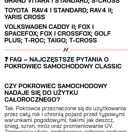
GRAND VITARA I STANDARD; S-CROSS
TOYOTA RAV4 I STANDARD; RAV4 II;
YARIS CROSS
VOLKSWAGEN CADDY II; FOX I
SPACEFOX; FOX I CROSSFOX; GOLF
PLUS; T-ROC; TAIGO; T-CROSS
❓ FAQ – NAJCZĘSTSZE PYTANIA O
POKROWIEC SAMOCHODOWY CLASSIC
CZY POKROWIEC SAMOCHODOWY
NADAJE SIĘ DO UŻYTKU
CAŁOROCZNEGO?
Tak. Pokrowce przeznaczone są do użytkowania
przez cały rok i chronią pojazd przed typowymi
warunkami pogodowymi, takimi jak deszcz,
śnieg, szron, mróz oraz promieniowanie UV.
Zapewniają stałą, podstawową ochronę podczas