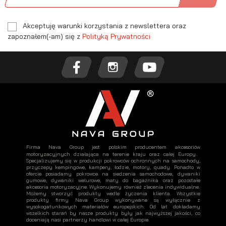
Akceptuję warunki korzystania z newslettera oraz
zapoznałem(-am) się z
Polityką Prywatności
Firma Nava Group jest polskim producentem akcesoriów
motoryzacyjnych działająca na terenie kraju oraz całej Europy.
Specjalizujemy się w produkcji pokrowców ochronnych na samochody,
przyczepy kempingowe, kampery, łodzie, motory, quady. Ponadto w
ofercie posiadamy pokrowce na siedzenia samochodowe, dywaniki
gumowe, dywaniki welurowe, maty do bagażnika oraz pozostałe
akcesoria motoryzacyjne. Wykonujemy również zlecenia indywidualne.
Możemy stworzyć produkty wedle życzenia klienta. Wszystkie
produkty firmy Nava Group wykonywane są wyłącznie z
wysokogatunkowych materiałów europejskich. Od lat dokładamy
wszelkich starań by nasze produkty były jak najwyższej jakości, co
doceniają nasi partnerzy handlowi w całej Europie.