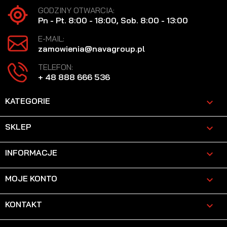
GODZINY OTWARCIA:
Pn - Pt. 8:00 - 18:00, Sob. 8:00 - 13:00
E-MAIL:
zamowienia@navagroup.pl
TELEFON:
+ 48 888 666 536
KATEGORIE

SKLEP

INFORMACJE

MOJE KONTO

KONTAKT
keyboard_arrow_down