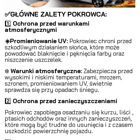
✅GŁÓWNE ZALETY POKROWCA:
1️⃣
Ochrona przed warunkami
atmosferycznymi
️
☀️Promieniowanie UV:
Pokrowiec chroni przed
szkodliwym działaniem słońca, które może
powodować blaknięcie i pęknięcia farby oraz
niszczenie uszczelek.
❄️
Warunki atmosferyczne:
Zabezpiecza przed
wysokimi i niskimi temperaturami, mrozem,
szronem, promieniowaniem UV, świetnie
sprawdza się przy opadach śniegu.
2️⃣
Ochrona przed zanieczyszczeniami
️
Pokrowiec zapobiega osadzaniu się kurzu, liści ,
ptasich odchodów oraz innych zanieczyszczeń,
które mogą być trudne do usunięcia i z czasem
uszkodzić powierzchnię pojazdu.