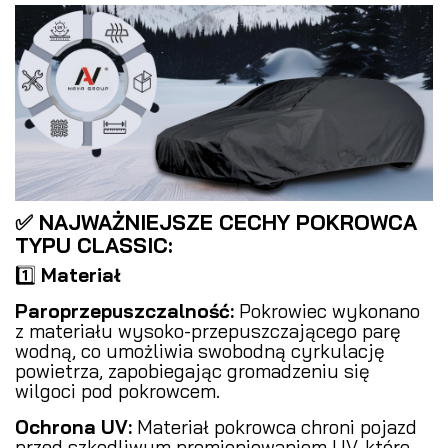
✅ NAJWAŻNIEJSZE CECHY POKROWCA
TYPU CLASSIC:
1️⃣
Materiał
Paroprzepuszczalność:
Pokrowiec wykonano
z materiału wysoko-przepuszczającego parę
wodną, co umożliwia swobodną cyrkulację
powietrza, zapobiegając gromadzeniu się
wilgoci pod pokrowcem.
Ochrona UV:
Materiał pokrowca chroni pojazd
przed szkodliwym promieniowaniem UV, które