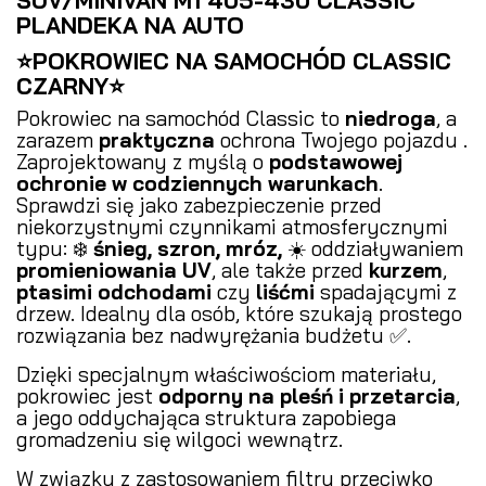
PLANDEKA NA AUTO
⭐POKROWIEC NA SAMOCHÓD CLASSIC
CZARNY⭐
Pokrowiec na samochód Classic to
niedroga
, a
zarazem
praktyczna
ochrona Twojego pojazdu .
Zaprojektowany z myślą o
podstawowej
ochronie w codziennych warunkach
.
Sprawdzi się jako zabezpieczenie przed
niekorzystnymi czynnikami atmosferycznymi
typu: ❄️
śnieg, szron, mróz,
☀️ oddziaływaniem
promieniowania UV
, ale także przed
kurzem
,
ptasimi odchodami
czy
liśćmi
spadającymi z
drzew. Idealny dla osób, które szukają prostego
rozwiązania bez nadwyrężania budżetu ✅.
Dzięki specjalnym właściwościom materiału,
pokrowiec jest
odporny na pleśń i przetarcia
,
a jego oddychająca struktura zapobiega
gromadzeniu się wilgoci wewnątrz.
W związku z zastosowaniem filtru przeciwko