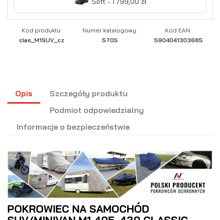
Soft - 1 799,00 zł
Kod produktu:
Numer katalogowy:
Kod EAN:
clas_M1SUV_cz
5705
5904041303685
Opis
Szczegóły produktu
Podmiot odpowiedzialny
Informacje o bezpieczeństwie
POKROWIEC NA SAMOCHÓD
SUV/MINIVAN M1 405-430 CLASSIC