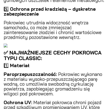
gumowych uszczelek i elementów metalowych.
5️⃣
Ochrona przed kradzieżą – dyskretne
zabezpieczenie
Pokrowiec utrudnia widoczność wnętrza
samochodu, co może zmniejszać
zainteresowanie złodziei i chronić wartościowe
przedmioty pozostawione wewnątrz.
✅ NAJWAŻNIEJSZE CECHY POKROWCA
TYPU CLASSIC:
1️⃣
Materiał
Paroprzepuszczalność:
Pokrowiec wykonano
z materiału wysoko-przepuszczającego parę
wodną, co umożliwia swobodną cyrkulację
powietrza, zapobiegając gromadzeniu się
wilgoci pod pokrowcem.
Ochrona UV:
Materiał pokrowca chroni pojazd
przed szkodliwym promieniowaniem UV, które