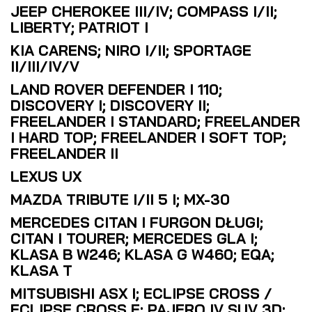
JEEP CHEROKEE III/IV; COMPASS I/II;
LIBERTY; PATRIOT I
KIA CARENS; NIRO I/II; SPORTAGE
II/III/IV/V
LAND ROVER DEFENDER I 110;
DISCOVERY I; DISCOVERY II;
FREELANDER I STANDARD; FREELANDER
I HARD TOP; FREELANDER I SOFT TOP;
FREELANDER II
LEXUS UX
MAZDA TRIBUTE I/II 5 I; MX-30
MERCEDES CITAN I FURGON DŁUGI;
CITAN I TOURER; MERCEDES GLA I;
KLASA B W246; KLASA G W460; EQA;
KLASA T
MITSUBISHI ASX I; ECLIPSE CROSS /
ECLIPSE CROSS E; PAJERO IV SUV 3D;