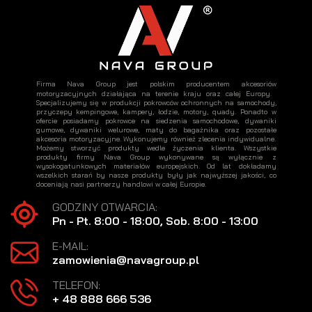
Firma Nava Group jest polskim producentem akcesoriów
motoryzacyjnych działająca na terenie kraju oraz całej Europy.
Specjalizujemy się w produkcji pokrowców ochronnych na samochody,
przyczepy kempingowe, kampery, łodzie, motory, quady. Ponadto w
ofercie posiadamy pokrowce na siedzenia samochodowe, dywaniki
gumowe, dywaniki welurowe, maty do bagażnika oraz pozostałe
akcesoria motoryzacyjne. Wykonujemy również zlecenia indywidualne.
Możemy stworzyć produkty wedle życzenia klienta. Wszystkie
produkty firmy Nava Group wykonywane są wyłącznie z
wysokogatunkowych materiałów europejskich. Od lat dokładamy
wszelkich starań by nasze produkty były jak najwyższej jakości, co
doceniają nasi partnerzy handlowi w całej Europie.
GODZINY OTWARCIA:
Pn - Pt. 8:00 - 18:00, Sob. 8:00 - 13:00
E-MAIL:
zamowienia@navagroup.pl
TELEFON:
+ 48 888 666 536