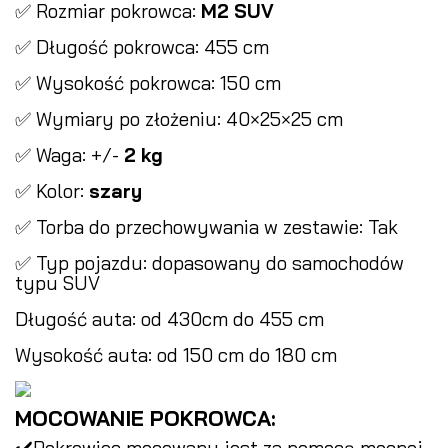
✅ Rozmiar pokrowca:
M2 SUV
✅ Długość pokrowca: 455 cm
✅ Wysokość pokrowca: 150 cm
✅ Wymiary po złożeniu: 40×25×25 cm
✅ Waga: +/-
2 kg
✅ Kolor:
szary
✅ Torba do przechowywania w zestawie: Tak
✅ Typ pojazdu: dopasowany do samochodów
typu SUV
Długość auta: od 430cm do 455 cm
Wysokość auta: od 150 cm do 180 cm
MOCOWANIE POKROWCA:
✔️Pokrowiec mocowany jest za pomocą mocnej