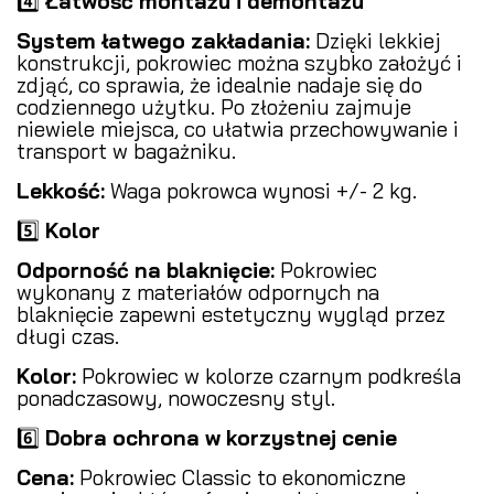
4️⃣
Łatwość montażu i demontażu
System łatwego zakładania:
Dzięki lekkiej
konstrukcji, pokrowiec można szybko założyć i
zdjąć, co sprawia, że idealnie nadaje się do
codziennego użytku. Po złożeniu zajmuje
niewiele miejsca, co ułatwia przechowywanie i
transport w bagażniku.
Lekkość:
Waga pokrowca wynosi +/- 2 kg.
5️⃣
Kolor
Odporność na blaknięcie:
Pokrowiec
wykonany z materiałów odpornych na
blaknięcie zapewni estetyczny wygląd przez
długi czas.
Kolor:
Pokrowiec w kolorze czarnym podkreśla
ponadczasowy, nowoczesny styl.
6️⃣
Dobra ochrona w korzystnej cenie
Cena:
Pokrowiec Classic to ekonomiczne