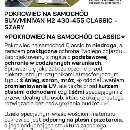
POKROWIEC NA SAMOCHÓD
SUV/MINIVAN M2 430-455 CLASSIC -
SZARY
⭐POKROWIEC NA SAMOCHÓD CLASSIC⭐
Pokrowiec na samochód Classic to
niedroga
, a
zarazem
praktyczna
ochrona Twojego pojazdu .
Zaprojektowany z myślą o
podstawowej
ochronie w codziennych warunkach
.
Sprawdzi się jako zabezpieczenie przed
niekorzystnymi czynnikami atmosferycznymi
typu: ❄️
śnieg, szron, mróz,
☀️ oddziaływaniem
promieniowania UV
, ale także przed
kurzem
,
ptasimi odchodami
czy
liśćmi
spadającymi z
drzew. Idealny dla osób, które szukają prostego
rozwiązania bez nadwyrężania budżetu ✅.
Dzięki specjalnym właściwościom materiału,
pokrowiec jest
odporny na pleśń i przetarcia
,
a jego oddychająca struktura zapobiega