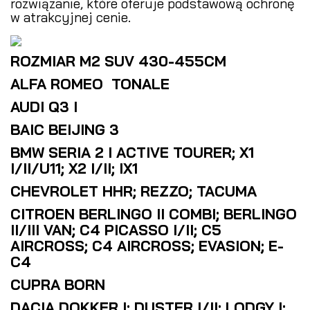
rozwiązanie, które oferuje podstawową ochronę
w atrakcyjnej cenie.
ROZMIAR M2 SUV 430-455CM
ALFA ROMEO TONALE
AUDI Q3 I
BAIC BEIJING 3
BMW SERIA 2 I ACTIVE TOURER; X1
I/II/U11; X2 I/II; IX1
CHEVROLET HHR; REZZO; TACUMA
CITROEN BERLINGO II COMBI; BERLINGO
II/III VAN; C4 PICASSO I/II; C5
AIRCROSS; C4 AIRCROSS; EVASION; E-
C4
CUPRA BORN
DACIA DOKKER I; DUSTER I/II; LODGY I;