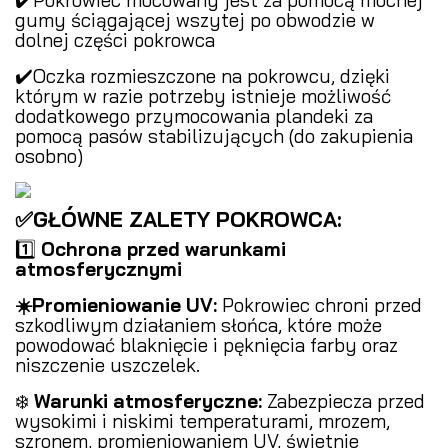
gumy ściągającej wszytej po obwodzie w
dolnej części pokrowca
✔️Oczka rozmieszczone na pokrowcu, dzięki
którym w razie potrzeby istnieje możliwość
dodatkowego przymocowania plandeki za
pomocą pasów stabilizujących (do zakupienia
osobno)
✅GŁÓWNE ZALETY POKROWCA:
1️⃣
Ochrona przed warunkami
atmosferycznymi
️
☀️Promieniowanie UV:
Pokrowiec chroni przed
szkodliwym działaniem słońca, które może
powodować blaknięcie i pęknięcia farby oraz
niszczenie uszczelek.
❄️
Warunki atmosferyczne:
Zabezpiecza przed
wysokimi i niskimi temperaturami, mrozem,
szronem, promieniowaniem UV, świetnie