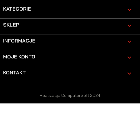
KATEGORIE

SKLEP

INFORMACJE

MOJE KONTO

KONTAKT
keyboard_arrow_down
Realizacja ComputerSoft 2024