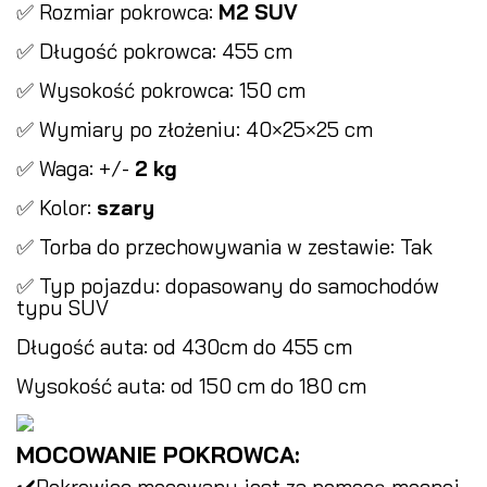
✅ Rozmiar pokrowca:
M2 SUV
✅ Długość pokrowca: 455 cm
✅ Wysokość pokrowca: 150 cm
✅ Wymiary po złożeniu: 40×25×25 cm
✅ Waga: +/-
2 kg
✅ Kolor:
szary
✅ Torba do przechowywania w zestawie: Tak
✅ Typ pojazdu: dopasowany do samochodów
typu SUV
Długość auta: od 430cm do 455 cm
Wysokość auta: od 150 cm do 180 cm
MOCOWANIE POKROWCA:
✔️Pokrowiec mocowany jest za pomocą mocnej