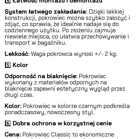
4️⃣
Łatwość montażu i demontażu
System łatwego zakładania:
Dzięki lekkiej
konstrukcji, pokrowiec można szybko założyć i
zdjąć, co sprawia, że idealnie nadaje się do
codziennego użytku. Po złożeniu zajmuje
niewiele miejsca, co ułatwia przechowywanie i
transport w bagażniku.
Lekkość:
Waga pokrowca wynosi +/- 2 kg.
5️⃣
Kolor
Odporność na blaknięcie:
Pokrowiec
wykonany z materiałów odpornych na
blaknięcie zapewni estetyczny wygląd przez
długi czas.
Kolor:
Pokrowiec w kolorze czarnym podkreśla
ponadczasowy, nowoczesny styl.
6️⃣
Dobra ochrona w korzystnej cenie
Cena:
Pokrowiec Classic to ekonomiczne