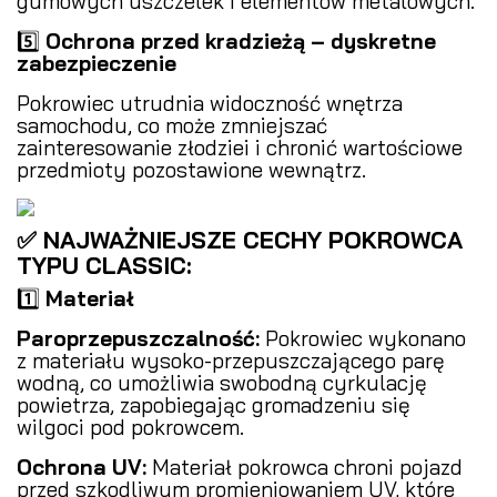
gumowych uszczelek i elementów metalowych.
5️⃣
Ochrona przed kradzieżą – dyskretne
zabezpieczenie
Pokrowiec utrudnia widoczność wnętrza
samochodu, co może zmniejszać
zainteresowanie złodziei i chronić wartościowe
przedmioty pozostawione wewnątrz.
✅ NAJWAŻNIEJSZE CECHY POKROWCA
TYPU CLASSIC:
1️⃣
Materiał
Paroprzepuszczalność:
Pokrowiec wykonano
z materiału wysoko-przepuszczającego parę
wodną, co umożliwia swobodną cyrkulację
powietrza, zapobiegając gromadzeniu się
wilgoci pod pokrowcem.
Ochrona UV:
Materiał pokrowca chroni pojazd
przed szkodliwym promieniowaniem UV, które