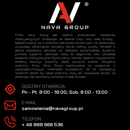
Firma Nava Group jest polskim producentem akcesoriów
motoryzacyjnych działająca na terenie kraju oraz całej Europy.
Specjalizujemy się w produkcji pokrowców ochronnych na samochody,
przyczepy kempingowe, kampery, łodzie, motory, quady. Ponadto w
ofercie posiadamy pokrowce na siedzenia samochodowe, dywaniki
gumowe, dywaniki welurowe, maty do bagażnika oraz pozostałe
akcesoria motoryzacyjne. Wykonujemy również zlecenia indywidualne.
Możemy stworzyć produkty wedle życzenia klienta. Wszystkie
produkty firmy Nava Group wykonywane są wyłącznie z
wysokogatunkowych materiałów europejskich. Od lat dokładamy
wszelkich starań by nasze produkty były jak najwyższej jakości, co
doceniają nasi partnerzy handlowi w całej Europie.
GODZINY OTWARCIA:
Pn - Pt. 8:00 - 18:00, Sob. 8:00 - 13:00
E-MAIL:
zamowienia@navagroup.pl
TELEFON:
+ 48 888 666 536