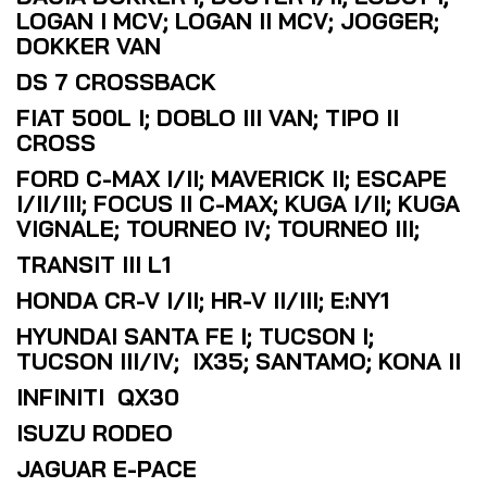
LOGAN I MCV; LOGAN II MCV; JOGGER;
DOKKER VAN
DS 7 CROSSBACK
FIAT 500L I; DOBLO III VAN; TIPO II
CROSS
FORD C-MAX I/II; MAVERICK II; ESCAPE
I/II/III; FOCUS II C-MAX; KUGA I/II; KUGA
VIGNALE; TOURNEO IV; TOURNEO III;
TRANSIT III L1
HONDA CR-V I/II; HR-V II/III; E:NY1
HYUNDAI SANTA FE I; TUCSON I;
TUCSON III/IV; IX35; SANTAMO; KONA II
INFINITI QX30
ISUZU RODEO
JAGUAR E-PACE