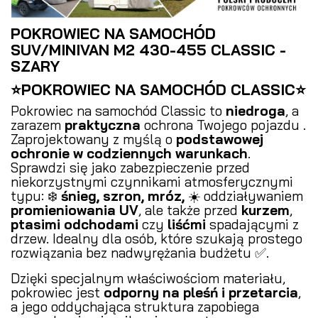
POKROWIEC NA SAMOCHÓD
SUV/MINIVAN M2 430-455 CLASSIC -
SZARY
⭐POKROWIEC NA SAMOCHÓD CLASSIC⭐
Pokrowiec na samochód Classic to
niedroga
, a
zarazem
praktyczna
ochrona Twojego pojazdu .
Zaprojektowany z myślą o
podstawowej
ochronie w codziennych warunkach
.
Sprawdzi się jako zabezpieczenie przed
niekorzystnymi czynnikami atmosferycznymi
typu: ❄️
śnieg, szron, mróz,
☀️ oddziaływaniem
promieniowania UV
, ale także przed
kurzem
,
ptasimi odchodami
czy
liśćmi
spadającymi z
drzew. Idealny dla osób, które szukają prostego
rozwiązania bez nadwyrężania budżetu ✅.
Dzięki specjalnym właściwościom materiału,
pokrowiec jest
odporny na pleśń i przetarcia
,
a jego oddychająca struktura zapobiega