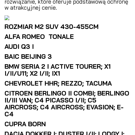
rozwiązanie, które oferuje podstawową ochronę
w atrakcyjnej cenie.
ROZMIAR M2 SUV 430-455CM
ALFA ROMEO TONALE
AUDI Q3 I
BAIC BEIJING 3
BMW SERIA 2 I ACTIVE TOURER; X1
I/II/U11; X2 I/II; IX1
CHEVROLET HHR; REZZO; TACUMA
CITROEN BERLINGO II COMBI; BERLINGO
II/III VAN; C4 PICASSO I/II; C5
AIRCROSS; C4 AIRCROSS; EVASION; E-
C4
CUPRA BORN
DACIA DOKKER I; DUSTER I/II; LODGY I;