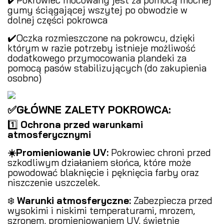
gumy ściągającej wszytej po obwodzie w
dolnej części pokrowca
✔️Oczka rozmieszczone na pokrowcu, dzięki
którym w razie potrzeby istnieje możliwość
dodatkowego przymocowania plandeki za
pomocą pasów stabilizujących (do zakupienia
osobno)
✅GŁÓWNE ZALETY POKROWCA:
1️⃣
Ochrona przed warunkami
atmosferycznymi
️
☀️Promieniowanie UV:
Pokrowiec chroni przed
szkodliwym działaniem słońca, które może
powodować blaknięcie i pęknięcia farby oraz
niszczenie uszczelek.
❄️
Warunki atmosferyczne:
Zabezpiecza przed
wysokimi i niskimi temperaturami, mrozem,
szronem, promieniowaniem UV, świetnie