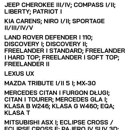
JEEP CHEROKEE III/IV; COMPASS I/II;
LIBERTY; PATRIOT I
KIA CARENS; NIRO I/II; SPORTAGE
II/III/IV/V
LAND ROVER DEFENDER I 110;
DISCOVERY I; DISCOVERY II;
FREELANDER I STANDARD; FREELANDER
I HARD TOP; FREELANDER I SOFT TOP;
FREELANDER II
LEXUS UX
MAZDA TRIBUTE I/II 5 I; MX-30
MERCEDES CITAN I FURGON DŁUGI;
CITAN I TOURER; MERCEDES GLA I;
KLASA B W246; KLASA G W460; EQA;
KLASA T
MITSUBISHI ASX I; ECLIPSE CROSS /
ECLIPSE CROSS E; PAJERO IV SUV 3D;