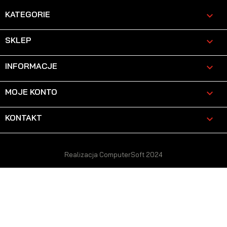
KATEGORIE

SKLEP

INFORMACJE

MOJE KONTO

KONTAKT
keyboard_arrow_down
Realizacja ComputerSoft 2024