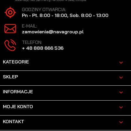
GODZINY OTWARCIA:
Pn - Pt. 8:00 - 18:00, Sob. 8:00 - 13:00
E-MAIL:
zamowienia@navagroup.pl
TELEFON:
+ 48 888 666 536
KATEGORIE

SKLEP

INFORMACJE

MOJE KONTO

KONTAKT
keyboard_arrow_down