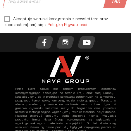
Akceptuję warunki korzystania z newslettera oraz
zapoznałem(-am) się z
Polityką Prywatności
Firma Nava Group jest polskim producentem akcesoriów
motoryzacyjnych działająca na terenie kraju oraz całej Europy.
Specjalizujemy się w produkcji pokrowców ochronnych na samochody,
przyczepy kempingowe, kampery, łodzie, motory, quady. Ponadto w
ofercie posiadamy pokrowce na siedzenia samochodowe, dywaniki
gumowe, dywaniki welurowe, maty do bagażnika oraz pozostałe
akcesoria motoryzacyjne. Wykonujemy również zlecenia indywidualne.
Możemy stworzyć produkty wedle życzenia klienta. Wszystkie
produkty firmy Nava Group wykonywane są wyłącznie z
wysokogatunkowych materiałów europejskich. Od lat dokładamy
wszelkich starań by nasze produkty były jak najwyższej jakości, co
doceniają nasi partnerzy handlowi w całej Europie.