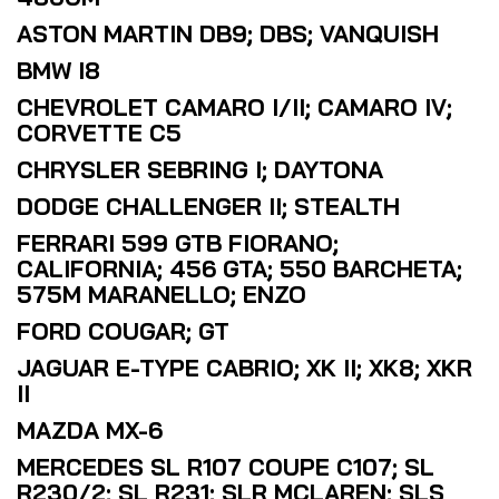
ASTON MARTIN DB9; DBS; VANQUISH
BMW I8
CHEVROLET CAMARO I/II; CAMARO IV;
CORVETTE C5
CHRYSLER SEBRING I; DAYTONA
DODGE CHALLENGER II; STEALTH
FERRARI 599 GTB FIORANO;
CALIFORNIA; 456 GTA; 550 BARCHETA;
575M MARANELLO; ENZO
FORD COUGAR; GT
JAGUAR E-TYPE CABRIO; XK II; XK8; XKR
II
MAZDA MX-6
MERCEDES SL R107 COUPE C107; SL
R230/2; SL R231; SLR MCLAREN; SLS