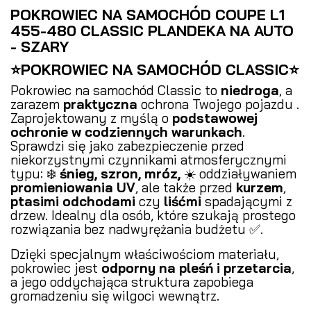
POKROWIEC NA SAMOCHÓD COUPE L1
455-480 CLASSIC PLANDEKA NA AUTO
- SZARY
⭐POKROWIEC NA SAMOCHÓD CLASSIC⭐
Pokrowiec na samochód Classic to
niedroga
, a
zarazem
praktyczna
ochrona Twojego pojazdu .
Zaprojektowany z myślą o
podstawowej
ochronie w codziennych warunkach
.
Sprawdzi się jako zabezpieczenie przed
niekorzystnymi czynnikami atmosferycznymi
typu: ❄️
śnieg, szron, mróz,
☀️ oddziaływaniem
promieniowania UV
, ale także przed
kurzem
,
ptasimi odchodami
czy
liśćmi
spadającymi z
drzew. Idealny dla osób, które szukają prostego
rozwiązania bez nadwyrężania budżetu ✅.
Dzięki specjalnym właściwościom materiału,
pokrowiec jest
odporny na pleśń i przetarcia
,
a jego oddychająca struktura zapobiega
gromadzeniu się wilgoci wewnątrz.