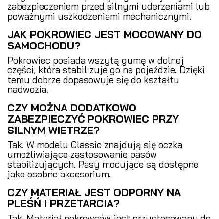
zabezpieczeniem przed silnymi uderzeniami lub
poważnymi uszkodzeniami mechanicznymi.
JAK POKROWIEC JEST MOCOWANY DO
SAMOCHODU?
Pokrowiec posiada wszytą gumę w dolnej
części, która stabilizuje go na pojeździe. Dzięki
temu dobrze dopasowuje się do kształtu
nadwozia.
CZY MOŻNA DODATKOWO
ZABEZPIECZYĆ POKROWIEC PRZY
SILNYM WIETRZE?
Tak. W modelu Classic znajdują się oczka
umożliwiające zastosowanie pasów
stabilizujących. Pasy mocujące są dostępne
jako osobne akcesorium.
CZY MATERIAŁ JEST ODPORNY NA
PLEŚŃ I PRZETARCIA?
Tak. Materiał pokrowców jest przystosowany do