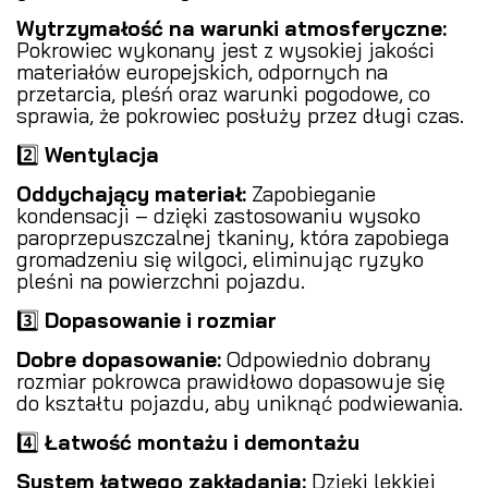
Wytrzymałość na warunki atmosferyczne:
Pokrowiec wykonany jest z wysokiej jakości
materiałów europejskich, odpornych na
przetarcia, pleśń oraz warunki pogodowe, co
sprawia, że pokrowiec posłuży przez długi czas.
2️⃣
Wentylacja
Oddychający materiał:
Zapobieganie
kondensacji – dzięki zastosowaniu wysoko
paroprzepuszczalnej tkaniny, która zapobiega
gromadzeniu się wilgoci, eliminując ryzyko
pleśni na powierzchni pojazdu.
3️⃣
Dopasowanie i rozmiar
Dobre dopasowanie:
Odpowiednio dobrany
rozmiar pokrowca prawidłowo dopasowuje się
do kształtu pojazdu, aby uniknąć podwiewania.
4️⃣
Łatwość montażu i demontażu
System łatwego zakładania:
Dzięki lekkiej