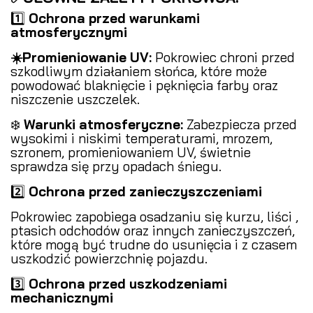
1️⃣
Ochrona przed warunkami
atmosferycznymi
️
☀️Promieniowanie UV:
Pokrowiec chroni przed
szkodliwym działaniem słońca, które może
powodować blaknięcie i pęknięcia farby oraz
niszczenie uszczelek.
❄️
Warunki atmosferyczne:
Zabezpiecza przed
wysokimi i niskimi temperaturami, mrozem,
szronem, promieniowaniem UV, świetnie
sprawdza się przy opadach śniegu.
2️⃣
Ochrona przed zanieczyszczeniami
️
Pokrowiec zapobiega osadzaniu się kurzu, liści ,
ptasich odchodów oraz innych zanieczyszczeń,
które mogą być trudne do usunięcia i z czasem
uszkodzić powierzchnię pojazdu.
3️⃣
Ochrona przed uszkodzeniami
mechanicznymi