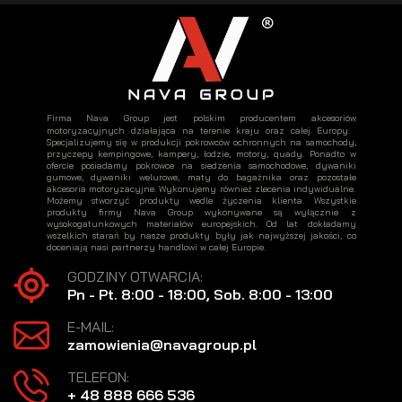
Firma Nava Group jest polskim producentem akcesoriów
motoryzacyjnych działająca na terenie kraju oraz całej Europy.
Specjalizujemy się w produkcji pokrowców ochronnych na samochody,
przyczepy kempingowe, kampery, łodzie, motory, quady. Ponadto w
ofercie posiadamy pokrowce na siedzenia samochodowe, dywaniki
gumowe, dywaniki welurowe, maty do bagażnika oraz pozostałe
akcesoria motoryzacyjne. Wykonujemy również zlecenia indywidualne.
Możemy stworzyć produkty wedle życzenia klienta. Wszystkie
produkty firmy Nava Group wykonywane są wyłącznie z
wysokogatunkowych materiałów europejskich. Od lat dokładamy
wszelkich starań by nasze produkty były jak najwyższej jakości, co
doceniają nasi partnerzy handlowi w całej Europie.
GODZINY OTWARCIA:
Pn - Pt. 8:00 - 18:00, Sob. 8:00 - 13:00
E-MAIL:
zamowienia@navagroup.pl
TELEFON:
+ 48 888 666 536