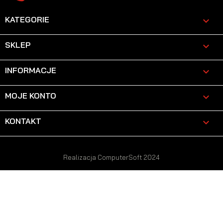
KATEGORIE

SKLEP

INFORMACJE

MOJE KONTO

KONTAKT
keyboard_arrow_down
Realizacja ComputerSoft 2024