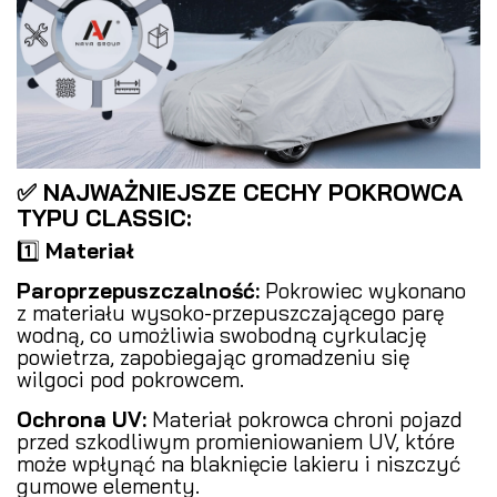
✅ NAJWAŻNIEJSZE CECHY POKROWCA
TYPU CLASSIC:
1️⃣
Materiał
Paroprzepuszczalność:
Pokrowiec wykonano
z materiału wysoko-przepuszczającego parę
wodną, co umożliwia swobodną cyrkulację
powietrza, zapobiegając gromadzeniu się
wilgoci pod pokrowcem.
Ochrona UV:
Materiał pokrowca chroni pojazd
przed szkodliwym promieniowaniem UV, które
może wpłynąć na blaknięcie lakieru i niszczyć
gumowe elementy.