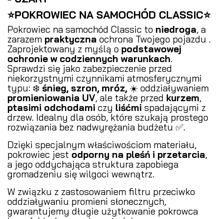
⭐POKROWIEC NA SAMOCHÓD CLASSIC⭐
Pokrowiec na samochód Classic to
niedroga
, a
zarazem
praktyczna
ochrona Twojego pojazdu .
Zaprojektowany z myślą o
podstawowej
ochronie w codziennych warunkach
.
Sprawdzi się jako zabezpieczenie przed
niekorzystnymi czynnikami atmosferycznymi
typu: ❄️
śnieg, szron, mróz,
☀️ oddziaływaniem
promieniowania UV
, ale także przed
kurzem
,
ptasimi odchodami
czy
liśćmi
spadającymi z
drzew. Idealny dla osób, które szukają prostego
rozwiązania bez nadwyrężania budżetu ✅.
Dzięki specjalnym właściwościom materiału,
pokrowiec jest
odporny na pleśń i przetarcia
,
a jego oddychająca struktura zapobiega
gromadzeniu się wilgoci wewnątrz.
W związku z zastosowaniem filtru przeciwko
oddziaływaniu promieni słonecznych,
gwarantujemy długie użytkowanie pokrowca