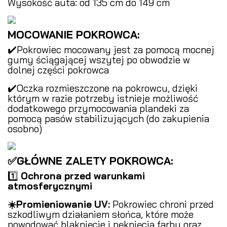
Wysokość auta: od 135 cm do 149 cm
MOCOWANIE POKROWCA:
✔️Pokrowiec mocowany jest za pomocą mocnej
gumy ściągającej wszytej po obwodzie w
dolnej części pokrowca
✔️Oczka rozmieszczone na pokrowcu, dzięki
którym w razie potrzeby istnieje możliwość
dodatkowego przymocowania plandeki za
pomocą pasów stabilizujących (do zakupienia
osobno)
✅GŁÓWNE ZALETY POKROWCA:
1️⃣
Ochrona przed warunkami
atmosferycznymi
️
☀️Promieniowanie UV:
Pokrowiec chroni przed
szkodliwym działaniem słońca, które może
powodować blaknięcie i pęknięcia farby oraz