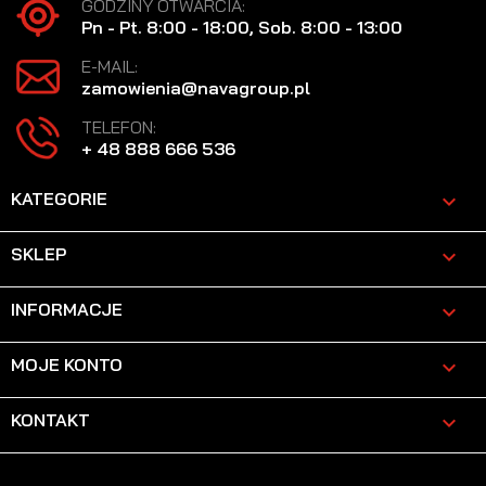
GODZINY OTWARCIA:
Pn - Pt. 8:00 - 18:00, Sob. 8:00 - 13:00
E-MAIL:
zamowienia@navagroup.pl
TELEFON:
+ 48 888 666 536
KATEGORIE

SKLEP

INFORMACJE

MOJE KONTO

KONTAKT
keyboard_arrow_down