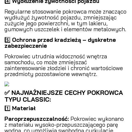
4️⃣
Wydłużenie żywotności pojazdu
Regularne stosowanie pokrowca może znacząco
wydłużyć żywotność pojazdu, zmniejszając
zużycie jego powierzchni, w tym lakieru,
gumowych uszczelek i elementów metalowych.
5️⃣
Ochrona przed kradzieżą – dyskretne
zabezpieczenie
Pokrowiec utrudnia widoczność wnętrza
samochodu, co może zmniejszać
zainteresowanie złodziei i chronić wartościowe
przedmioty pozostawione wewnątrz.
✅ NAJWAŻNIEJSZE CECHY POKROWCA
TYPU CLASSIC:
1️⃣
Materiał
Paroprzepuszczalność:
Pokrowiec wykonano
z materiału wysoko-przepuszczającego parę
wodną, co umożliwia swobodną cyrkulację