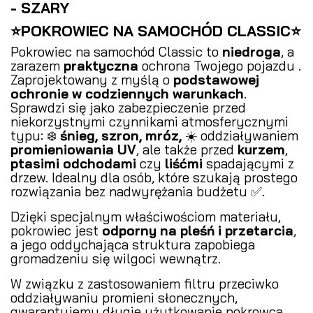
- SZARY
⭐POKROWIEC NA SAMOCHÓD CLASSIC⭐
Pokrowiec na samochód Classic to
niedroga
, a
zarazem
praktyczna
ochrona Twojego pojazdu .
Zaprojektowany z myślą o
podstawowej
ochronie w codziennych warunkach
.
Sprawdzi się jako zabezpieczenie przed
niekorzystnymi czynnikami atmosferycznymi
typu: ❄️
śnieg, szron, mróz,
☀️ oddziaływaniem
promieniowania UV
, ale także przed
kurzem
,
ptasimi odchodami
czy
liśćmi
spadającymi z
drzew. Idealny dla osób, które szukają prostego
rozwiązania bez nadwyrężania budżetu ✅.
Dzięki specjalnym właściwościom materiału,
pokrowiec jest
odporny na pleśń i przetarcia
,
a jego oddychająca struktura zapobiega
gromadzeniu się wilgoci wewnątrz.
W związku z zastosowaniem filtru przeciwko
oddziaływaniu promieni słonecznych,
gwarantujemy długie użytkowanie pokrowca