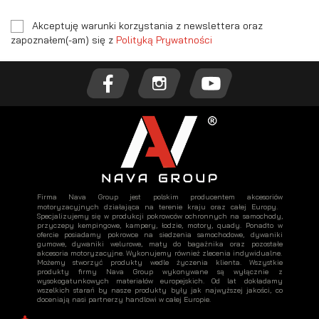
Akceptuję warunki korzystania z newslettera oraz
zapoznałem(-am) się z
Polityką Prywatności
Firma Nava Group jest polskim producentem akcesoriów
motoryzacyjnych działająca na terenie kraju oraz całej Europy.
Specjalizujemy się w produkcji pokrowców ochronnych na samochody,
przyczepy kempingowe, kampery, łodzie, motory, quady. Ponadto w
ofercie posiadamy pokrowce na siedzenia samochodowe, dywaniki
gumowe, dywaniki welurowe, maty do bagażnika oraz pozostałe
akcesoria motoryzacyjne. Wykonujemy również zlecenia indywidualne.
Możemy stworzyć produkty wedle życzenia klienta. Wszystkie
produkty firmy Nava Group wykonywane są wyłącznie z
wysokogatunkowych materiałów europejskich. Od lat dokładamy
wszelkich starań by nasze produkty były jak najwyższej jakości, co
doceniają nasi partnerzy handlowi w całej Europie.