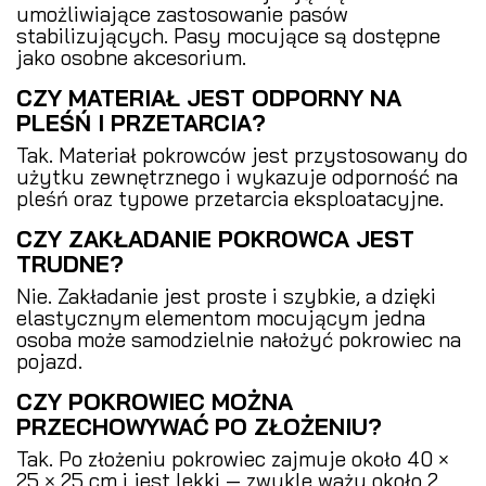
umożliwiające zastosowanie pasów
stabilizujących. Pasy mocujące są dostępne
jako osobne akcesorium.
CZY MATERIAŁ JEST ODPORNY NA
PLEŚŃ I PRZETARCIA?
Tak. Materiał pokrowców jest przystosowany do
użytku zewnętrznego i wykazuje odporność na
pleśń oraz typowe przetarcia eksploatacyjne.
CZY ZAKŁADANIE POKROWCA JEST
TRUDNE?
Nie. Zakładanie jest proste i szybkie, a dzięki
elastycznym elementom mocującym jedna
osoba może samodzielnie nałożyć pokrowiec na
pojazd.
CZY POKROWIEC MOŻNA
PRZECHOWYWAĆ PO ZŁOŻENIU?
Tak. Po złożeniu pokrowiec zajmuje około 40 ×
25 × 25 cm i jest lekki — zwykle waży około 2