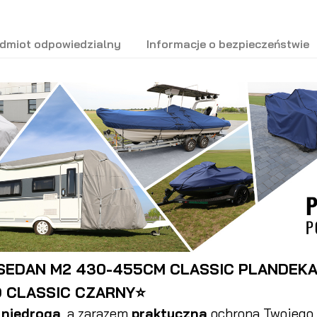
dmiot odpowiedzialny
Informacje o bezpieczeństwie
EDAN M2 430-455CM CLASSIC PLANDEKA 
 CLASSIC CZARNY⭐
o
niedroga
, a zarazem
praktyczna
ochrona Twojego 