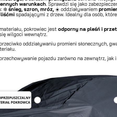
iennych warunkach
. Sprawdzi się jako zabezpiecz
: ❄️
śnieg, szron, mróz,
☀️ oddziaływaniem
promie
y
liśćmi
spadającymi z drzew. Idealny dla osób, któr
materiału, pokrowiec jest
odporny na pleśń i prze
ię wilgoci wewnątrz.
 przeciwko oddziaływaniu promieni słonecznych, g
eriału.
przechowywanie pojazdu zarówno na zewnątrz, jak i