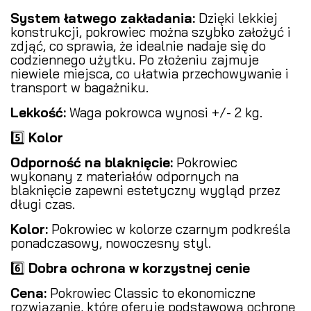
System łatwego zakładania:
Dzięki lekkiej
konstrukcji, pokrowiec można szybko założyć i
zdjąć, co sprawia, że idealnie nadaje się do
codziennego użytku. Po złożeniu zajmuje
niewiele miejsca, co ułatwia przechowywanie i
transport w bagażniku.
Lekkość:
Waga pokrowca wynosi +/- 2 kg.
5️⃣
Kolor
Odporność na blaknięcie:
Pokrowiec
wykonany z materiałów odpornych na
blaknięcie zapewni estetyczny wygląd przez
długi czas.
Kolor:
Pokrowiec w kolorze czarnym podkreśla
ponadczasowy, nowoczesny styl.
6️⃣
Dobra ochrona w korzystnej cenie
Cena:
Pokrowiec Classic to ekonomiczne
rozwiązanie, które oferuje podstawową ochronę