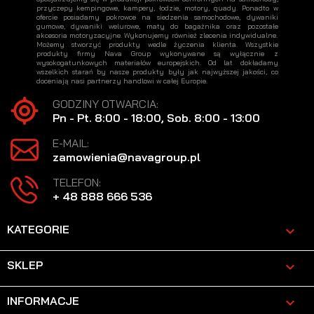
przyczepy kempingowe, kampery, łodzie, motory, quady. Ponadto w
ofercie posiadamy pokrowce na siedzenia samochodowe, dywaniki
gumowe, dywaniki welurowe, maty do bagażnika oraz pozostałe
akcesoria motoryzacyjne. Wykonujemy również zlecenia indywidualne.
Możemy stworzyć produkty wedle życzenia klienta. Wszystkie
produkty firmy Nava Group wykonywane są wyłącznie z
wysokogatunkowych materiałów europejskich. Od lat dokładamy
wszelkich starań by nasze produkty były jak najwyższej jakości, co
doceniają nasi partnerzy handlowi w całej Europie.
GODZINY OTWARCIA:
Pn - Pt. 8:00 - 18:00, Sob. 8:00 - 13:00
E-MAIL:
zamowienia@navagroup.pl
TELEFON:
+ 48 888 666 536
KATEGORIE

SKLEP

INFORMACJE
