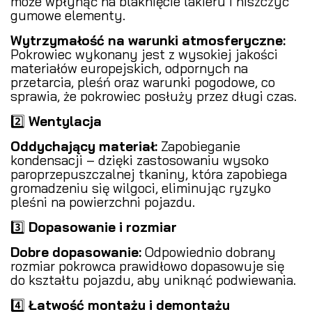
może wpłynąć na blaknięcie lakieru i niszczyć
gumowe elementy.
Wytrzymałość na warunki atmosferyczne:
Pokrowiec wykonany jest z wysokiej jakości
materiałów europejskich, odpornych na
przetarcia, pleśń oraz warunki pogodowe, co
sprawia, że pokrowiec posłuży przez długi czas.
2️⃣
Wentylacja
Oddychający materiał:
Zapobieganie
kondensacji – dzięki zastosowaniu wysoko
paroprzepuszczalnej tkaniny, która zapobiega
gromadzeniu się wilgoci, eliminując ryzyko
pleśni na powierzchni pojazdu.
3️⃣
Dopasowanie i rozmiar
Dobre dopasowanie:
Odpowiednio dobrany
rozmiar pokrowca prawidłowo dopasowuje się
do kształtu pojazdu, aby uniknąć podwiewania.
4️⃣
Łatwość montażu i demontażu