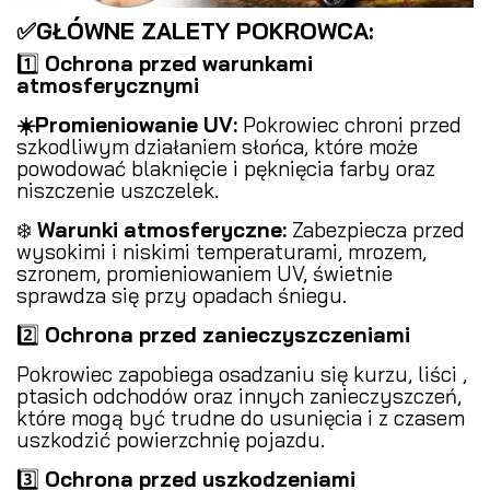
✅GŁÓWNE ZALETY POKROWCA:
1️⃣
Ochrona przed warunkami
atmosferycznymi
️
☀️Promieniowanie UV:
Pokrowiec chroni przed
szkodliwym działaniem słońca, które może
powodować blaknięcie i pęknięcia farby oraz
niszczenie uszczelek.
❄️
Warunki atmosferyczne:
Zabezpiecza przed
wysokimi i niskimi temperaturami, mrozem,
szronem, promieniowaniem UV, świetnie
sprawdza się przy opadach śniegu.
2️⃣
Ochrona przed zanieczyszczeniami
️
Pokrowiec zapobiega osadzaniu się kurzu, liści ,
ptasich odchodów oraz innych zanieczyszczeń,
które mogą być trudne do usunięcia i z czasem
uszkodzić powierzchnię pojazdu.
3️⃣
Ochrona przed uszkodzeniami