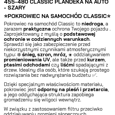
455-480 CLASSIC PLANDEKA NA AUTO
- SZARY
⭐POKROWIEC NA SAMOCHÓD CLASSIC⭐
Pokrowiec na samochód Classic to
niedroga
, a
zarazem
praktyczna
ochrona Twojego pojazdu .
Zaprojektowany z myślą o
podstawowej
ochronie w codziennych warunkach
.
Sprawdzi się jako zabezpieczenie przed
niekorzystnymi czynnikami atmosferycznymi
typu: ❄️
śnieg, szron, mróz,
☀️ oddziaływaniem
promieniowania UV
, ale także przed
kurzem
,
ptasimi odchodami
czy
liśćmi
spadającymi z
drzew. Idealny dla osób, które szukają prostego
rozwiązania bez nadwyrężania budżetu ✅.
Dzięki specjalnym właściwościom materiału,
pokrowiec jest
odporny na pleśń i przetarcia
,
a jego oddychająca struktura zapobiega
gromadzeniu się wilgoci wewnątrz.
W związku z zastosowaniem filtru przeciwko
oddziaływaniu promieni słonecznych,