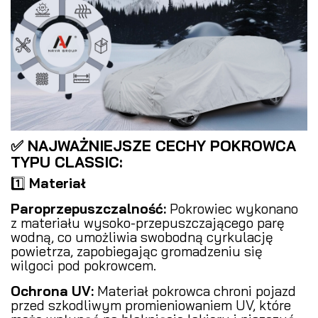
✅ NAJWAŻNIEJSZE CECHY POKROWCA
TYPU CLASSIC:
1️⃣
Materiał
Paroprzepuszczalność:
Pokrowiec wykonano
z materiału wysoko-przepuszczającego parę
wodną, co umożliwia swobodną cyrkulację
powietrza, zapobiegając gromadzeniu się
wilgoci pod pokrowcem.
Ochrona UV:
Materiał pokrowca chroni pojazd
przed szkodliwym promieniowaniem UV, które