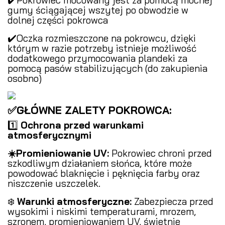
gumy ściągającej wszytej po obwodzie w
dolnej części pokrowca
✔️Oczka rozmieszczone na pokrowcu, dzięki
którym w razie potrzeby istnieje możliwość
dodatkowego przymocowania plandeki za
pomocą pasów stabilizujących (do zakupienia
osobno)
✅GŁÓWNE ZALETY POKROWCA:
1️⃣
Ochrona przed warunkami
atmosferycznymi
️
☀️Promieniowanie UV:
Pokrowiec chroni przed
szkodliwym działaniem słońca, które może
powodować blaknięcie i pęknięcia farby oraz
niszczenie uszczelek.
❄️
Warunki atmosferyczne:
Zabezpiecza przed
wysokimi i niskimi temperaturami, mrozem,
szronem, promieniowaniem UV, świetnie