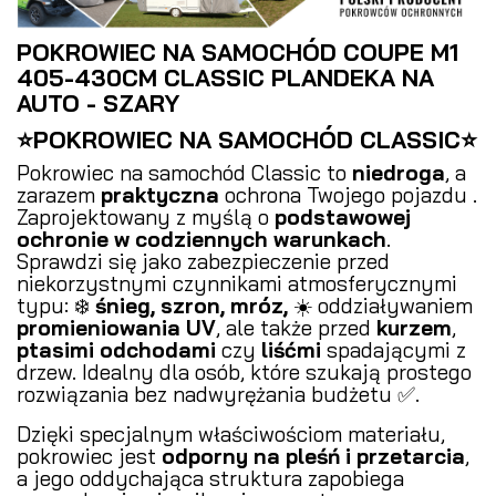
POKROWIEC NA SAMOCHÓD COUPE M1
405-430CM CLASSIC PLANDEKA NA
AUTO - SZARY
⭐POKROWIEC NA SAMOCHÓD CLASSIC⭐
Pokrowiec na samochód Classic to
niedroga
, a
zarazem
praktyczna
ochrona Twojego pojazdu .
Zaprojektowany z myślą o
podstawowej
ochronie w codziennych warunkach
.
Sprawdzi się jako zabezpieczenie przed
niekorzystnymi czynnikami atmosferycznymi
typu: ❄️
śnieg, szron, mróz,
☀️ oddziaływaniem
promieniowania UV
, ale także przed
kurzem
,
ptasimi odchodami
czy
liśćmi
spadającymi z
drzew. Idealny dla osób, które szukają prostego
rozwiązania bez nadwyrężania budżetu ✅.
Dzięki specjalnym właściwościom materiału,
pokrowiec jest
odporny na pleśń i przetarcia
,
a jego oddychająca struktura zapobiega