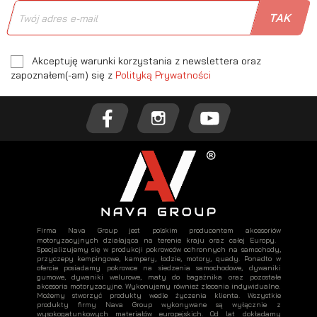
Akceptuję warunki korzystania z newslettera oraz
zapoznałem(-am) się z
Polityką Prywatności
Firma Nava Group jest polskim producentem akcesoriów
motoryzacyjnych działająca na terenie kraju oraz całej Europy.
Specjalizujemy się w produkcji pokrowców ochronnych na samochody,
przyczepy kempingowe, kampery, łodzie, motory, quady. Ponadto w
ofercie posiadamy pokrowce na siedzenia samochodowe, dywaniki
gumowe, dywaniki welurowe, maty do bagażnika oraz pozostałe
akcesoria motoryzacyjne. Wykonujemy również zlecenia indywidualne.
Możemy stworzyć produkty wedle życzenia klienta. Wszystkie
produkty firmy Nava Group wykonywane są wyłącznie z
wysokogatunkowych materiałów europejskich. Od lat dokładamy