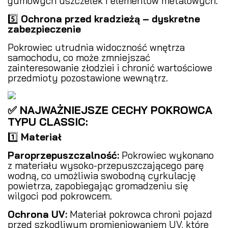
gumowych uszczelek i elementów metalowych.
5️⃣
Ochrona przed kradzieżą – dyskretne
zabezpieczenie
Pokrowiec utrudnia widoczność wnętrza
samochodu, co może zmniejszać
zainteresowanie złodziei i chronić wartościowe
przedmioty pozostawione wewnątrz.
✅ NAJWAŻNIEJSZE CECHY POKROWCA
TYPU CLASSIC:
1️⃣
Materiał
Paroprzepuszczalność:
Pokrowiec wykonano
z materiału wysoko-przepuszczającego parę
wodną, co umożliwia swobodną cyrkulację
powietrza, zapobiegając gromadzeniu się
wilgoci pod pokrowcem.
Ochrona UV:
Materiał pokrowca chroni pojazd
przed szkodliwym promieniowaniem UV, które