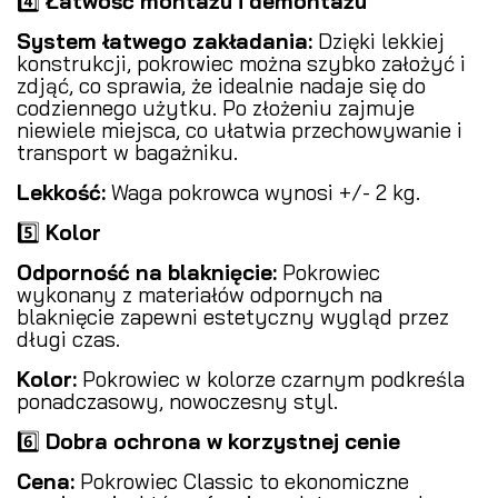
4️⃣
Łatwość montażu i demontażu
System łatwego zakładania:
Dzięki lekkiej
konstrukcji, pokrowiec można szybko założyć i
zdjąć, co sprawia, że idealnie nadaje się do
codziennego użytku. Po złożeniu zajmuje
niewiele miejsca, co ułatwia przechowywanie i
transport w bagażniku.
Lekkość:
Waga pokrowca wynosi +/- 2 kg.
5️⃣
Kolor
Odporność na blaknięcie:
Pokrowiec
wykonany z materiałów odpornych na
blaknięcie zapewni estetyczny wygląd przez
długi czas.
Kolor:
Pokrowiec w kolorze czarnym podkreśla
ponadczasowy, nowoczesny styl.
6️⃣
Dobra ochrona w korzystnej cenie
Cena:
Pokrowiec Classic to ekonomiczne