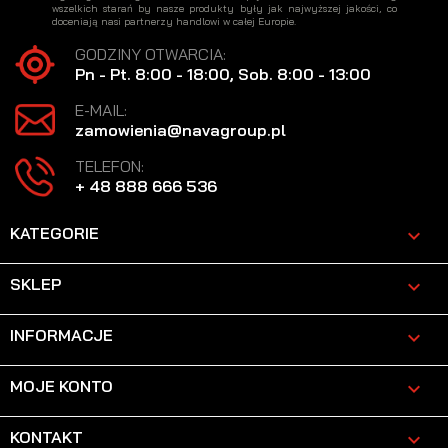
wszelkich starań by nasze produkty były jak najwyższej jakości, co
doceniają nasi partnerzy handlowi w całej Europie.
GODZINY OTWARCIA:
Pn - Pt. 8:00 - 18:00, Sob. 8:00 - 13:00
E-MAIL:
zamowienia@navagroup.pl
TELEFON:
+ 48 888 666 536
KATEGORIE

SKLEP

INFORMACJE

MOJE KONTO

KONTAKT
keyboard_arrow_down