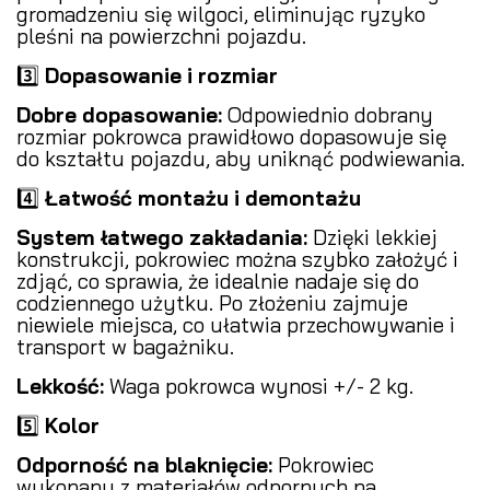
gromadzeniu się wilgoci, eliminując ryzyko
pleśni na powierzchni pojazdu.
3️⃣
Dopasowanie i rozmiar
Dobre dopasowanie:
Odpowiednio dobrany
rozmiar pokrowca prawidłowo dopasowuje się
do kształtu pojazdu, aby uniknąć podwiewania.
4️⃣
Łatwość montażu i demontażu
System łatwego zakładania:
Dzięki lekkiej
konstrukcji, pokrowiec można szybko założyć i
zdjąć, co sprawia, że idealnie nadaje się do
codziennego użytku. Po złożeniu zajmuje
niewiele miejsca, co ułatwia przechowywanie i
transport w bagażniku.
Lekkość:
Waga pokrowca wynosi +/- 2 kg.
5️⃣
Kolor
Odporność na blaknięcie:
Pokrowiec
wykonany z materiałów odpornych na