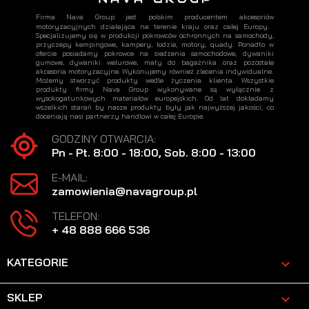
Firma Nava Group jest polskim producentem akcesoriów
motoryzacyjnych działająca na terenie kraju oraz całej Europy.
Specjalizujemy się w produkcji pokrowców ochronnych na samochody,
przyczepy kempingowe, kampery, łodzie, motory, quady. Ponadto w
ofercie posiadamy pokrowce na siedzenia samochodowe, dywaniki
gumowe, dywaniki welurowe, maty do bagażnika oraz pozostałe
akcesoria motoryzacyjne. Wykonujemy również zlecenia indywidualne.
Możemy stworzyć produkty wedle życzenia klienta. Wszystkie
produkty firmy Nava Group wykonywane są wyłącznie z
wysokogatunkowych materiałów europejskich. Od lat dokładamy
wszelkich starań by nasze produkty były jak najwyższej jakości, co
doceniają nasi partnerzy handlowi w całej Europie.
GODZINY OTWARCIA:
Pn - Pt. 8:00 - 18:00, Sob. 8:00 - 13:00
E-MAIL:
zamowienia@navagroup.pl
TELEFON:
+ 48 888 666 536
KATEGORIE

SKLEP
