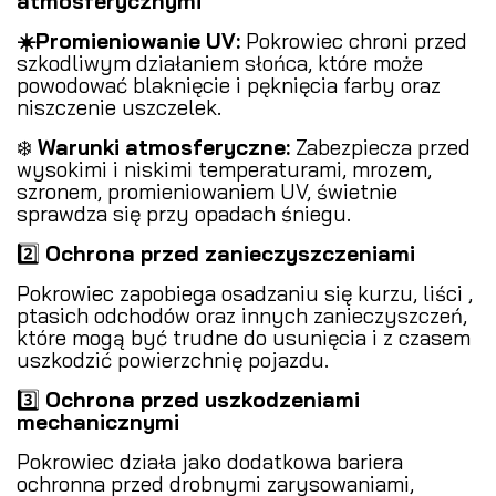
atmosferycznymi
️
☀️Promieniowanie UV:
Pokrowiec chroni przed
szkodliwym działaniem słońca, które może
powodować blaknięcie i pęknięcia farby oraz
niszczenie uszczelek.
❄️
Warunki atmosferyczne:
Zabezpiecza przed
wysokimi i niskimi temperaturami, mrozem,
szronem, promieniowaniem UV, świetnie
sprawdza się przy opadach śniegu.
2️⃣
Ochrona przed zanieczyszczeniami
️
Pokrowiec zapobiega osadzaniu się kurzu, liści ,
ptasich odchodów oraz innych zanieczyszczeń,
które mogą być trudne do usunięcia i z czasem
uszkodzić powierzchnię pojazdu.
3️⃣
Ochrona przed uszkodzeniami
mechanicznymi
Pokrowiec działa jako dodatkowa bariera
ochronna przed drobnymi zarysowaniami,