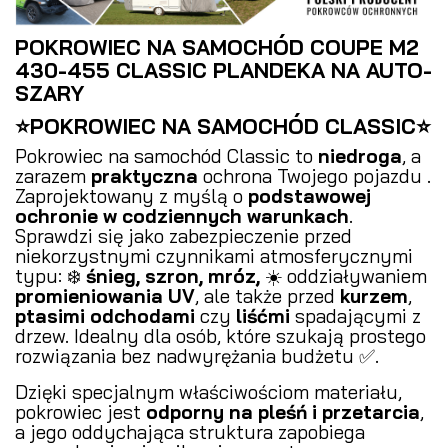
POKROWIEC NA SAMOCHÓD COUPE M2
430-455 CLASSIC PLANDEKA NA AUTO-
SZARY
⭐POKROWIEC NA SAMOCHÓD CLASSIC⭐
Pokrowiec na samochód Classic to
niedroga
, a
zarazem
praktyczna
ochrona Twojego pojazdu .
Zaprojektowany z myślą o
podstawowej
ochronie w codziennych warunkach
.
Sprawdzi się jako zabezpieczenie przed
niekorzystnymi czynnikami atmosferycznymi
typu: ❄️
śnieg, szron, mróz,
☀️ oddziaływaniem
promieniowania UV
, ale także przed
kurzem
,
ptasimi odchodami
czy
liśćmi
spadającymi z
drzew. Idealny dla osób, które szukają prostego
rozwiązania bez nadwyrężania budżetu ✅.
Dzięki specjalnym właściwościom materiału,
pokrowiec jest
odporny na pleśń i przetarcia
,
a jego oddychająca struktura zapobiega