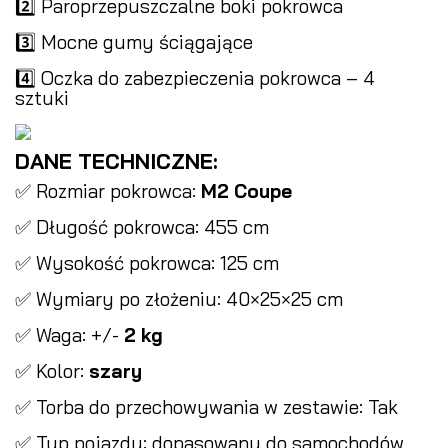
2️⃣ Paroprzepuszczalne boki pokrowca
3️⃣ Mocne gumy ściągające
4️⃣ Oczka do zabezpieczenia pokrowca – 4
sztuki
DANE TECHNICZNE:
✅ Rozmiar pokrowca:
M2 Coupe
✅ Długość pokrowca: 455 cm
✅ Wysokość pokrowca: 125 cm
✅ Wymiary po złożeniu: 40×25×25 cm
✅ Waga: +/-
2 kg
✅ Kolor:
szary
✅ Torba do przechowywania w zestawie: Tak
✅ Typ pojazdu: dopasowany do samochodów