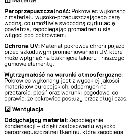
1️⃣
Materiał
Paroprzepuszczalność:
Pokrowiec wykonano
z materiału wysoko-przepuszczającego parę
wodną, co umożliwia swobodną cyrkulację
powietrza, zapobiegając gromadzeniu się
wilgoci pod pokrowcem.
Ochrona UV:
Materiał pokrowca chroni pojazd
przed szkodliwym promieniowaniem UV, które
może wpłynąć na blaknięcie lakieru i niszczyć
gumowe elementy.
Wytrzymałość na warunki atmosferyczne:
Pokrowiec wykonany jest z wysokiej jakości
materiałów europejskich, odpornych na
przetarcia, pleśń oraz warunki pogodowe, co
sprawia, że pokrowiec posłuży przez długi czas.
2️⃣
Wentylacja
Oddychający materiał:
Zapobieganie
kondensacji – dzięki zastosowaniu wysoko
paroprzepuszczalnej tkaniny, która zapobiega