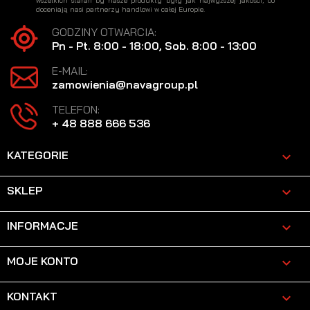
wszelkich starań by nasze produkty były jak najwyższej jakości, co
doceniają nasi partnerzy handlowi w całej Europie.
GODZINY OTWARCIA:
Pn - Pt. 8:00 - 18:00, Sob. 8:00 - 13:00
E-MAIL:
zamowienia@navagroup.pl
TELEFON:
+ 48 888 666 536
KATEGORIE

SKLEP

INFORMACJE

MOJE KONTO

KONTAKT
keyboard_arrow_down