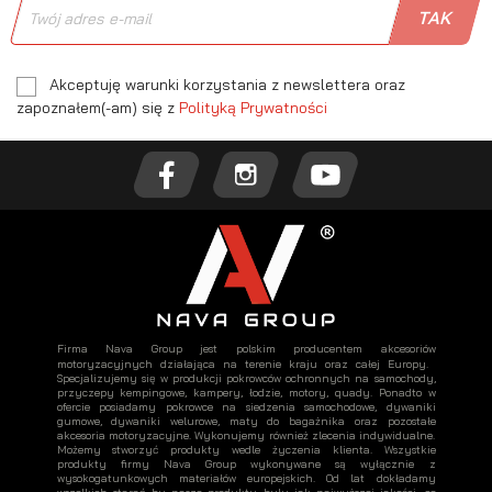
Akceptuję warunki korzystania z newslettera oraz
zapoznałem(-am) się z
Polityką Prywatności
Firma Nava Group jest polskim producentem akcesoriów
motoryzacyjnych działająca na terenie kraju oraz całej Europy.
Specjalizujemy się w produkcji pokrowców ochronnych na samochody,
przyczepy kempingowe, kampery, łodzie, motory, quady. Ponadto w
ofercie posiadamy pokrowce na siedzenia samochodowe, dywaniki
gumowe, dywaniki welurowe, maty do bagażnika oraz pozostałe
akcesoria motoryzacyjne. Wykonujemy również zlecenia indywidualne.
Możemy stworzyć produkty wedle życzenia klienta. Wszystkie
produkty firmy Nava Group wykonywane są wyłącznie z
wysokogatunkowych materiałów europejskich. Od lat dokładamy