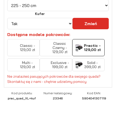
Kufer
Zmień
Dostępne modele pokrowców:
Classic
Classic -
Practic -
Czarny -
129,00 zł
129,00 zł
129,00 zł
Multi -
Exclusive -
Solid -
129,00 zł
199,00 zł
399,00 zł
Nie znalazłeś pasujących pokrowców dla swojego quada?
Skontaktuj się z nami - chętnie udzielimy pomocy.
Kod produktu:
Numer katalogowy:
Kod EAN:
prac_quad_XL+kuf
23346
5904041307119