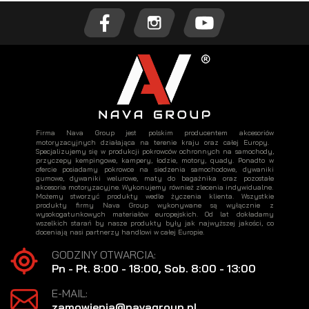
Firma Nava Group jest polskim producentem akcesoriów
motoryzacyjnych działająca na terenie kraju oraz całej Europy.
Specjalizujemy się w produkcji pokrowców ochronnych na samochody,
przyczepy kempingowe, kampery, łodzie, motory, quady. Ponadto w
ofercie posiadamy pokrowce na siedzenia samochodowe, dywaniki
gumowe, dywaniki welurowe, maty do bagażnika oraz pozostałe
akcesoria motoryzacyjne. Wykonujemy również zlecenia indywidualne.
Możemy stworzyć produkty wedle życzenia klienta. Wszystkie
produkty firmy Nava Group wykonywane są wyłącznie z
wysokogatunkowych materiałów europejskich. Od lat dokładamy
wszelkich starań by nasze produkty były jak najwyższej jakości, co
doceniają nasi partnerzy handlowi w całej Europie.
GODZINY OTWARCIA:
Pn - Pt. 8:00 - 18:00, Sob. 8:00 - 13:00
E-MAIL:
zamowienia@navagroup.pl