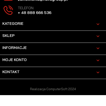
TELEFON:
+ 48 888 666 536
KATEGORIE

SKLEP

INFORMACJE

MOJE KONTO

KONTAKT
keyboard_arrow_down
Realizacja ComputerSoft 2024