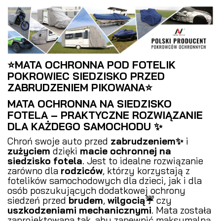
⭐MATA OCHRONNA POD FOTELIK
POKROWIEC SIEDZISKO PRZED
ZABRUDZENIEM PIKOWANA⭐
MATA OCHRONNA NA SIEDZISKO
FOTELA – PRAKTYCZNE ROZWIĄZANIE
DLA KAŻDEGO SAMOCHODU ✨
Chroń swoje auto przed
zabrudzeniem✨
i
zużyciem
dzięki
macie ochronnej na
siedzisko fotela
. Jest to idealne rozwiązanie
zarówno dla
rodziców
, którzy korzystają z
fotelików samochodowych dla dzieci, jak i dla
osób poszukujących dodatkowej ochrony
siedzeń przed
brudem
,
wilgocią☔
czy
uszkodzeniami mechanicznymi
. Mata została
zaprojektowana tak, aby zapewnić maksymalną