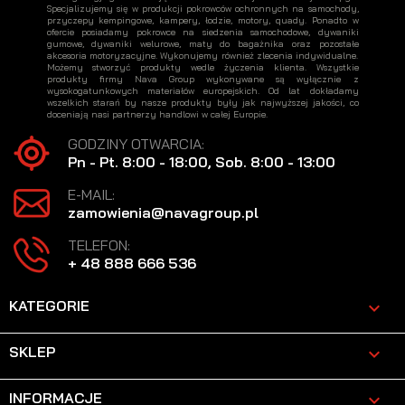
Specjalizujemy się w produkcji pokrowców ochronnych na samochody,
przyczepy kempingowe, kampery, łodzie, motory, quady. Ponadto w
ofercie posiadamy pokrowce na siedzenia samochodowe, dywaniki
gumowe, dywaniki welurowe, maty do bagażnika oraz pozostałe
akcesoria motoryzacyjne. Wykonujemy również zlecenia indywidualne.
Możemy stworzyć produkty wedle życzenia klienta. Wszystkie
produkty firmy Nava Group wykonywane są wyłącznie z
wysokogatunkowych materiałów europejskich. Od lat dokładamy
wszelkich starań by nasze produkty były jak najwyższej jakości, co
doceniają nasi partnerzy handlowi w całej Europie.
GODZINY OTWARCIA:
Pn - Pt. 8:00 - 18:00, Sob. 8:00 - 13:00
E-MAIL:
zamowienia@navagroup.pl
TELEFON:
+ 48 888 666 536
KATEGORIE

SKLEP

INFORMACJE
