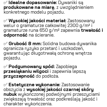
✅
Idealne dopasowanie:
Dywaniki są
produkowane na miarę
, z uwzględnieniem
konkretnego modelu pojazdu.
✅
Wysokiej jakości materiał:
Zastosowany
welur o gramaturze całkowitej 2300 g/m² i
gramaturze runa 650 g/m² zapewnia
trwałość i
odporność
na ścieranie.
✅
Grubość 8 mm:
Solidna budowa dywanika
ogranicza ryzyko przetarć i uszkodzeń,
gwarantując długotrwałą ochronę wnętrza
pojazdu.
✅
Podgumowany spód:
Zapobiega
przesiąkaniu wilgoci
i zapewnia lepszą
przyczepność
do podłoża.
✅
Estetyczne wykonanie:
Zastosowanie
obszycia z
wysokiej jakości czarnej skóry
nubuk
wykończonej podwójnymi przeszyciami
zwiększają trwałość oraz podkreślają jakość i
charakter wykończenia.