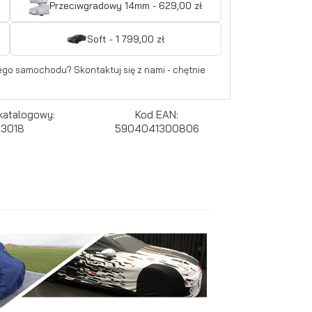
Przeciwgradowy 14mm - 629,00 zł
Soft - 1 799,00 zł
go samochodu? Skontaktuj się z nami - chętnie
katalogowy:
Kod EAN:
33018
5904041300806