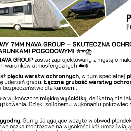
WY 7MM NAVA GROUP – SKUTECZNA OCH
WARUNKAMI POGODOWYMI ⭐⭐⛈️
NAVA GROUP
został zaprojektowany z myślą o ma
ch warunków atmosferycznych ☁️❄️.
 aż
pięciu warstw ochronnych
, w tym specjalnej
p
łę uderzeń gradu.
Łączna grubość warstwy ochro
bezpieczeństwo dla karoserii.
tała wykończona
miękką wyściółką
, delikatną dla la
ytkowania. Dzięki solidnemu wykonaniu pokrowiec 
wygodny
. Gumy ściągające wszyte w obwód plandek
owe oczka montażowe na wysokości kół umożliwiają 