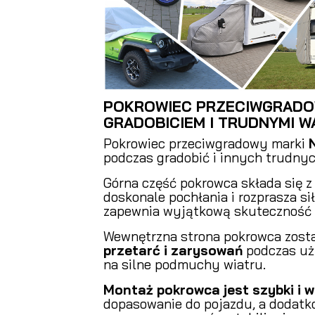
POKROWIEC PRZECIWGRADO
GRADOBICIEM I TRUDNYMI 
Pokrowiec przeciwgradowy marki
podczas gradobić i innych trudny
Górna część pokrowca składa się z
doskonale pochłania i rozprasza si
zapewnia wyjątkową skuteczność i 
Wewnętrzna strona pokrowca zos
przetarć i zarysowań
podczas uż
na silne podmuchy wiatru.
Montaż pokrowca jest szybki i 
dopasowanie do pojazdu, a dodatk