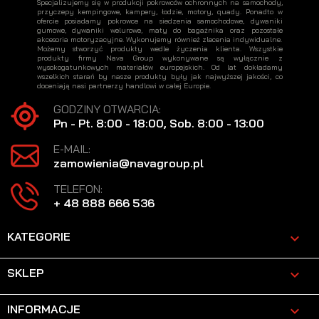
Specjalizujemy się w produkcji pokrowców ochronnych na samochody,
przyczepy kempingowe, kampery, łodzie, motory, quady. Ponadto w
ofercie posiadamy pokrowce na siedzenia samochodowe, dywaniki
gumowe, dywaniki welurowe, maty do bagażnika oraz pozostałe
akcesoria motoryzacyjne. Wykonujemy również zlecenia indywidualne.
Możemy stworzyć produkty wedle życzenia klienta. Wszystkie
produkty firmy Nava Group wykonywane są wyłącznie z
wysokogatunkowych materiałów europejskich. Od lat dokładamy
wszelkich starań by nasze produkty były jak najwyższej jakości, co
doceniają nasi partnerzy handlowi w całej Europie.
GODZINY OTWARCIA:
Pn - Pt. 8:00 - 18:00, Sob. 8:00 - 13:00
E-MAIL:
zamowienia@navagroup.pl
TELEFON:
+ 48 888 666 536
KATEGORIE

SKLEP

INFORMACJE
