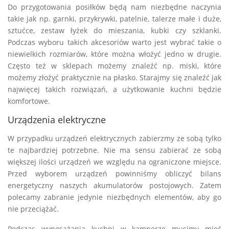
Do przygotowania posiłków będą nam niezbędne naczynia
takie jak np. garnki, przykrywki, patelnie, talerze małe i duże,
sztućce, zestaw łyżek do mieszania, kubki czy szklanki.
Podczas wyboru takich akcesoriów warto jest wybrać takie o
niewielkich rozmiarów, które można włożyć jedno w drugie.
Często też w sklepach możemy znaleźć np. miski, które
możemy złożyć praktycznie na płasko. Starajmy się znaleźć jak
najwięcej takich rozwiązań, a użytkowanie kuchni będzie
komfortowe.
Urządzenia elektryczne
W przypadku urządzeń elektrycznych zabierzmy ze sobą tylko
te najbardziej potrzebne. Nie ma sensu zabierać ze sobą
większej ilości urządzeń we względu na ograniczone miejsce.
Przed wyborem urządzeń powinniśmy obliczyć bilans
energetyczny naszych akumulatorów postojowych. Zatem
polecamy zabranie jedynie niezbędnych elementów, aby go
nie przeciążać.
Podczas wyposażania kuchni w kamperze musimy mieć