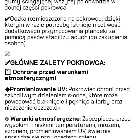
gumy ściągającej wszytej po obwodzie w
dolnej części pokrowca
✔️Oczka rozmieszczone na pokrowcu, dzięki
którym w razie potrzeby istnieje możliwość
dodatkowego przymocowania plandeki za
pomocą pasów stabilizujących (do zakupienia
osobno)
✅GŁÓWNE ZALETY POKROWCA:
1️⃣
Ochrona przed warunkami
atmosferycznymi
️
☀️Promieniowanie UV:
Pokrowiec chroni przed
szkodliwym działaniem słońca, które może
powodować blaknięcie i pęknięcia farby oraz
niszczenie uszczelek.
❄️
Warunki atmosferyczne:
Zabezpiecza przed
wysokimi i niskimi temperaturami, mrozem,
szronem, promieniowaniem UV, świetnie
sprawdza się przy opadach śniegu.