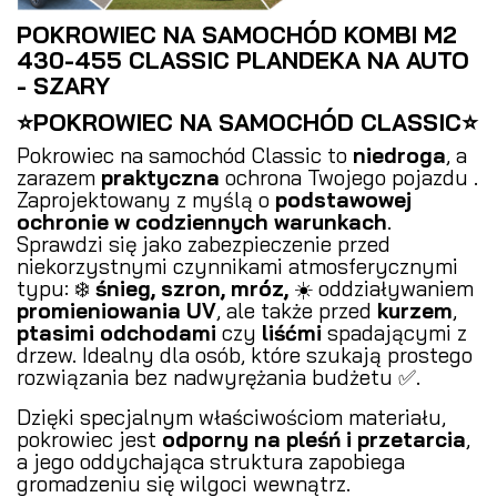
POKROWIEC NA SAMOCHÓD KOMBI M2
430-455 CLASSIC PLANDEKA NA AUTO
- SZARY
⭐POKROWIEC NA SAMOCHÓD CLASSIC⭐
Pokrowiec na samochód Classic to
niedroga
, a
zarazem
praktyczna
ochrona Twojego pojazdu .
Zaprojektowany z myślą o
podstawowej
ochronie w codziennych warunkach
.
Sprawdzi się jako zabezpieczenie przed
niekorzystnymi czynnikami atmosferycznymi
typu: ❄️
śnieg, szron, mróz,
☀️ oddziaływaniem
promieniowania UV
, ale także przed
kurzem
,
ptasimi odchodami
czy
liśćmi
spadającymi z
drzew. Idealny dla osób, które szukają prostego
rozwiązania bez nadwyrężania budżetu ✅.
Dzięki specjalnym właściwościom materiału,
pokrowiec jest
odporny na pleśń i przetarcia
,
a jego oddychająca struktura zapobiega
gromadzeniu się wilgoci wewnątrz.