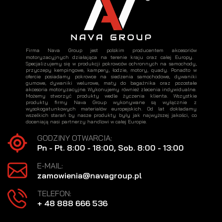
Firma Nava Group jest polskim producentem akcesoriów
motoryzacyjnych działająca na terenie kraju oraz całej Europy.
Specjalizujemy się w produkcji pokrowców ochronnych na samochody,
przyczepy kempingowe, kampery, łodzie, motory, quady. Ponadto w
ofercie posiadamy pokrowce na siedzenia samochodowe, dywaniki
gumowe, dywaniki welurowe, maty do bagażnika oraz pozostałe
akcesoria motoryzacyjne. Wykonujemy również zlecenia indywidualne.
Możemy stworzyć produkty wedle życzenia klienta. Wszystkie
produkty firmy Nava Group wykonywane są wyłącznie z
wysokogatunkowych materiałów europejskich. Od lat dokładamy
wszelkich starań by nasze produkty były jak najwyższej jakości, co
doceniają nasi partnerzy handlowi w całej Europie.
GODZINY OTWARCIA:
Pn - Pt. 8:00 - 18:00, Sob. 8:00 - 13:00
E-MAIL:
zamowienia@navagroup.pl
TELEFON:
+ 48 888 666 536