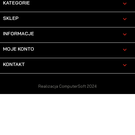
KATEGORIE

SKLEP

INFORMACJE

MOJE KONTO

KONTAKT
keyboard_arrow_down
Realizacja ComputerSoft 2024