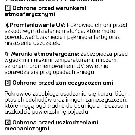
1️⃣
Ochrona przed warunkami
atmosferycznymi
️
☀️Promieniowanie UV:
Pokrowiec chroni przed
szkodliwym działaniem słońca, które może
powodować blaknięcie i pęknięcia farby oraz
niszczenie uszczelek.
❄️
Warunki atmosferyczne:
Zabezpiecza przed
wysokimi i niskimi temperaturami, mrozem,
szronem, promieniowaniem UV, świetnie
sprawdza się przy opadach śniegu.
2️⃣
Ochrona przed zanieczyszczeniami
️
Pokrowiec zapobiega osadzaniu się kurzu, liści ,
ptasich odchodów oraz innych zanieczyszczeń,
które mogą być trudne do usunięcia i z czasem
uszkodzić powierzchnię pojazdu.
3️⃣
Ochrona przed uszkodzeniami
mechanicznymi