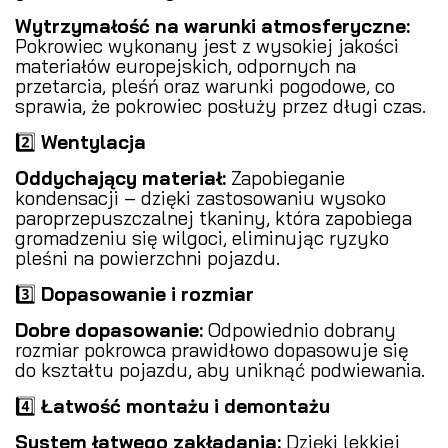
Wytrzymałość na warunki atmosferyczne:
Pokrowiec wykonany jest z wysokiej jakości
materiałów europejskich, odpornych na
przetarcia, pleśń oraz warunki pogodowe, co
sprawia, że pokrowiec posłuży przez długi czas.
2️⃣
Wentylacja
Oddychający materiał:
Zapobieganie
kondensacji – dzięki zastosowaniu wysoko
paroprzepuszczalnej tkaniny, która zapobiega
gromadzeniu się wilgoci, eliminując ryzyko
pleśni na powierzchni pojazdu.
3️⃣
Dopasowanie i rozmiar
Dobre dopasowanie:
Odpowiednio dobrany
rozmiar pokrowca prawidłowo dopasowuje się
do kształtu pojazdu, aby uniknąć podwiewania.
4️⃣
Łatwość montażu i demontażu
System łatwego zakładania:
Dzięki lekkiej