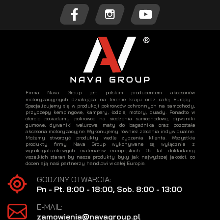
Firma Nava Group jest polskim producentem akcesoriów
motoryzacyjnych działająca na terenie kraju oraz całej Europy.
Specjalizujemy się w produkcji pokrowców ochronnych na samochody,
przyczepy kempingowe, kampery, łodzie, motory, quady. Ponadto w
ofercie posiadamy pokrowce na siedzenia samochodowe, dywaniki
gumowe, dywaniki welurowe, maty do bagażnika oraz pozostałe
akcesoria motoryzacyjne. Wykonujemy również zlecenia indywidualne.
Możemy stworzyć produkty wedle życzenia klienta. Wszystkie
produkty firmy Nava Group wykonywane są wyłącznie z
wysokogatunkowych materiałów europejskich. Od lat dokładamy
wszelkich starań by nasze produkty były jak najwyższej jakości, co
doceniają nasi partnerzy handlowi w całej Europie.
GODZINY OTWARCIA:
Pn - Pt. 8:00 - 18:00, Sob. 8:00 - 13:00
E-MAIL:
zamowienia@navagroup.pl