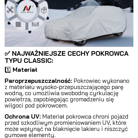
✅ NAJWAŻNIEJSZE CECHY POKROWCA
TYPU CLASSIC:
1️⃣
Materiał
Paroprzepuszczalność:
Pokrowiec wykonano
z materiału wysoko-przepuszczającego parę
wodną, co umożliwia swobodną cyrkulację
powietrza, zapobiegając gromadzeniu się
wilgoci pod pokrowcem.
Ochrona UV:
Materiał pokrowca chroni pojazd
przed szkodliwym promieniowaniem UV, które
może wpłynąć na blaknięcie lakieru i niszczyć
gumowe elementy.