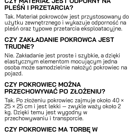
CZY MATERIAŁ JEST ODPORNY NA
PLEŚŃ I PRZETARCIA?
Tak. Materiał pokrowców jest przystosowany do
użytku zewnętrznego i wykazuje odporność na
pleśń oraz typowe przetarcia eksploatacyjne.
CZY ZAKŁADANIE POKROWCA JEST
TRUDNE?
Nie. Zakładanie jest proste i szybkie, a dzięki
elastycznym elementom mocującym jedna
osoba może samodzielnie nałożyć pokrowiec na
pojazd.
CZY POKROWIEC MOŻNA
PRZECHOWYWAĆ PO ZŁOŻENIU?
Tak. Po złożeniu pokrowiec zajmuje około 40 ×
25 × 25 cm i jest lekki — zwykle waży około 2
kg. Dzięki temu jest wygodny w
przechowywaniu i transporcie.
CZY POKROWIEC MA TORBĘ W