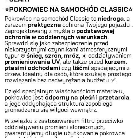
⭐POKROWIEC NA SAMOCHÓD CLASSIC⭐
Pokrowiec na samochód Classic to
niedroga
, a
zarazem
praktyczna
ochrona Twojego pojazdu .
Zaprojektowany z myślą o
podstawowej
ochronie w codziennych warunkach
.
Sprawdzi się jako zabezpieczenie przed
niekorzystnymi czynnikami atmosferycznymi
typu: ❄️
śnieg, szron, mróz,
☀️ oddziaływaniem
promieniowania UV
, ale także przed
kurzem
,
ptasimi odchodami
czy
liśćmi
spadającymi z
drzew. Idealny dla osób, które szukają prostego
rozwiązania bez nadwyrężania budżetu ✅.
Dzięki specjalnym właściwościom materiału,
pokrowiec jest
odporny na pleśń i przetarcia
,
a jego oddychająca struktura zapobiega
gromadzeniu się wilgoci wewnątrz.
W związku z zastosowaniem filtru przeciwko
oddziaływaniu promieni słonecznych,
gwarantujemy długie użytkowanie pokrowca