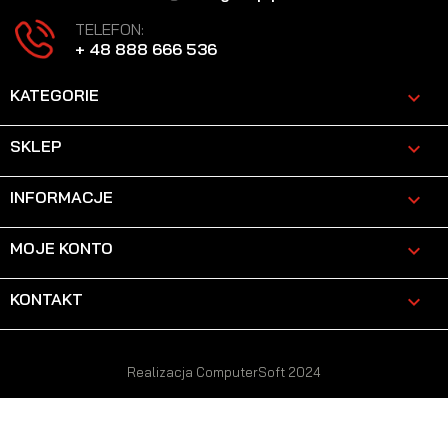
TELEFON:
+ 48 888 666 536
KATEGORIE

SKLEP

INFORMACJE

MOJE KONTO

KONTAKT
keyboard_arrow_down
Realizacja ComputerSoft 2024