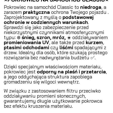
Pokrowiec na samochód Classic to
niedroga
, a
zarazem
praktyczna
ochrona Twojego pojazdu .
Zaprojektowany z myślą o
podstawowej
ochronie w codziennych warunkach
.
Sprawdzi się jako zabezpieczenie przed
niekorzystnymi czynnikami atmosferycznymi
typu: ❄️
śnieg, szron, mróz,
☀️ oddziaływaniem
promieniowania UV
, ale także przed
kurzem
,
ptasimi odchodami
czy
liśćmi
spadającymi z
drzew. Idealny dla osób, które szukają prostego
rozwiązania bez nadwyrężania budżetu ✅.
Dzięki specjalnym właściwościom materiału,
pokrowiec jest
odporny na pleśń i przetarcia
,
a jego oddychająca struktura zapobiega
gromadzeniu się wilgoci wewnątrz.
W związku z zastosowaniem filtru przeciwko
oddziaływaniu promieni słonecznych,
gwarantujemy długie użytkowanie pokrowca
bez efektu kruszenia materiału.