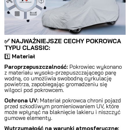
✅ NAJWAŻNIEJSZE CECHY POKROWCA
TYPU CLASSIC:
1️⃣
Materiał
Paroprzepuszczalność:
Pokrowiec wykonano
z materiału wysoko-przepuszczającego parę
wodną, co umożliwia swobodną cyrkulację
powietrza, zapobiegając gromadzeniu się
wilgoci pod pokrowcem.
Ochrona UV:
Materiał pokrowca chroni pojazd
przed szkodliwym promieniowaniem UV, które
może wpłynąć na blaknięcie lakieru i niszczyć
gumowe elementy.
Wytrzymałość na warunki atmosferyczne: