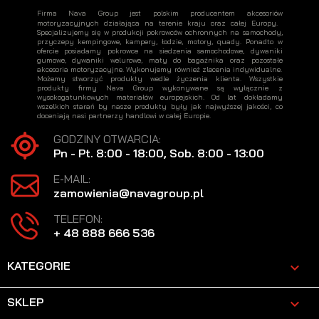
Firma Nava Group jest polskim producentem akcesoriów
motoryzacyjnych działająca na terenie kraju oraz całej Europy.
Specjalizujemy się w produkcji pokrowców ochronnych na samochody,
przyczepy kempingowe, kampery, łodzie, motory, quady. Ponadto w
ofercie posiadamy pokrowce na siedzenia samochodowe, dywaniki
gumowe, dywaniki welurowe, maty do bagażnika oraz pozostałe
akcesoria motoryzacyjne. Wykonujemy również zlecenia indywidualne.
Możemy stworzyć produkty wedle życzenia klienta. Wszystkie
produkty firmy Nava Group wykonywane są wyłącznie z
wysokogatunkowych materiałów europejskich. Od lat dokładamy
wszelkich starań by nasze produkty były jak najwyższej jakości, co
doceniają nasi partnerzy handlowi w całej Europie.
GODZINY OTWARCIA:
Pn - Pt. 8:00 - 18:00, Sob. 8:00 - 13:00
E-MAIL:
zamowienia@navagroup.pl
TELEFON:
+ 48 888 666 536
KATEGORIE

SKLEP
