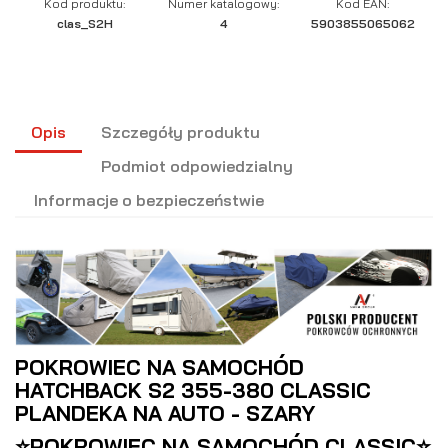
Kod produktu:
Numer katalogowy:
Kod EAN:
clas_S2H
4
5903855065062
Opis
Szczegóły produktu
Podmiot odpowiedzialny
Informacje o bezpieczeństwie
POKROWIEC NA SAMOCHÓD
HATCHBACK S2 355-380 CLASSIC
PLANDEKA NA AUTO - SZARY
⭐POKROWIEC NA SAMOCHÓD CLASSIC⭐