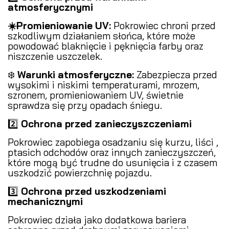
atmosferycznymi
️
☀️Promieniowanie UV:
Pokrowiec chroni przed
szkodliwym działaniem słońca, które może
powodować blaknięcie i pęknięcia farby oraz
niszczenie uszczelek.
❄️
Warunki atmosferyczne:
Zabezpiecza przed
wysokimi i niskimi temperaturami, mrozem,
szronem, promieniowaniem UV, świetnie
sprawdza się przy opadach śniegu.
2️⃣
Ochrona przed zanieczyszczeniami
️
Pokrowiec zapobiega osadzaniu się kurzu, liści ,
ptasich odchodów oraz innych zanieczyszczeń,
które mogą być trudne do usunięcia i z czasem
uszkodzić powierzchnię pojazdu.
3️⃣
Ochrona przed uszkodzeniami
mechanicznymi
Pokrowiec działa jako dodatkowa bariera