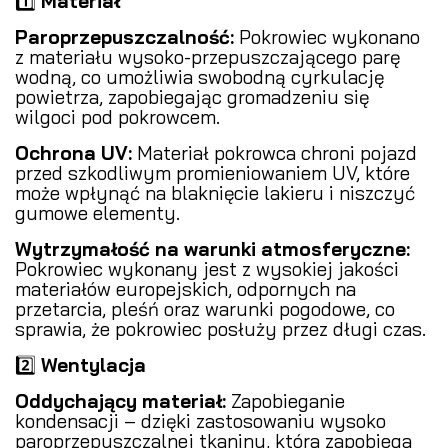
1️⃣
Materiał
Paroprzepuszczalność:
Pokrowiec wykonano
z materiału wysoko-przepuszczającego parę
wodną, co umożliwia swobodną cyrkulację
powietrza, zapobiegając gromadzeniu się
wilgoci pod pokrowcem.
Ochrona UV:
Materiał pokrowca chroni pojazd
przed szkodliwym promieniowaniem UV, które
może wpłynąć na blaknięcie lakieru i niszczyć
gumowe elementy.
Wytrzymałość na warunki atmosferyczne:
Pokrowiec wykonany jest z wysokiej jakości
materiałów europejskich, odpornych na
przetarcia, pleśń oraz warunki pogodowe, co
sprawia, że pokrowiec posłuży przez długi czas.
2️⃣
Wentylacja
Oddychający materiał:
Zapobieganie
kondensacji – dzięki zastosowaniu wysoko
paroprzepuszczalnej tkaniny, która zapobiega