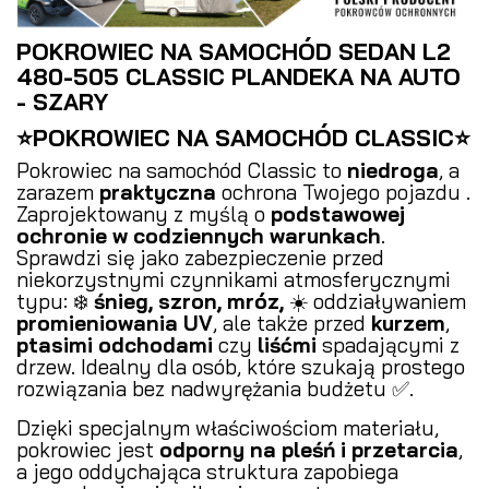
POKROWIEC NA SAMOCHÓD SEDAN L2
480-505 CLASSIC PLANDEKA NA AUTO
- SZARY
⭐POKROWIEC NA SAMOCHÓD CLASSIC⭐
Pokrowiec na samochód Classic to
niedroga
, a
zarazem
praktyczna
ochrona Twojego pojazdu .
Zaprojektowany z myślą o
podstawowej
ochronie w codziennych warunkach
.
Sprawdzi się jako zabezpieczenie przed
niekorzystnymi czynnikami atmosferycznymi
typu: ❄️
śnieg, szron, mróz,
☀️ oddziaływaniem
promieniowania UV
, ale także przed
kurzem
,
ptasimi odchodami
czy
liśćmi
spadającymi z
drzew. Idealny dla osób, które szukają prostego
rozwiązania bez nadwyrężania budżetu ✅.
Dzięki specjalnym właściwościom materiału,
pokrowiec jest
odporny na pleśń i przetarcia
,
a jego oddychająca struktura zapobiega