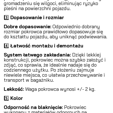
gromadzeniu się wilgoci, eliminując ryzyko
pleśni na powierzchni pojazdu.
3️⃣
Dopasowanie i rozmiar
Dobre dopasowanie:
Odpowiednio dobrany
rozmiar pokrowca prawidłowo dopasowuje się
do kształtu pojazdu, aby uniknąć podwiewania.
4️⃣
Łatwość montażu i demontażu
System łatwego zakładania:
Dzięki lekkiej
konstrukcji, pokrowiec można szybko założyć i
zdjąć, co sprawia, że idealnie nadaje się do
codziennego użytku. Po złożeniu zajmuje
niewiele miejsca, co ułatwia przechowywanie i
transport w bagażniku.
Lekkość:
Waga pokrowca wynosi +/- 2 kg.
5️⃣
Kolor
Odporność na blaknięcie:
Pokrowiec
wykonany z materiałów odpornych na