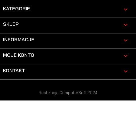
KATEGORIE

SKLEP

INFORMACJE

MOJE KONTO

KONTAKT
keyboard_arrow_down
Realizacja ComputerSoft 2024