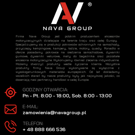
Firma Nava Group jest polskim producentem akcesoriów
motoryzacyjnych działająca na terenie kraju oraz całej Europy.
Specjalizujemy się w produkcji pokrowców ochronnych na samochody,
przyczepy kempingowe, kampery, łodzie, motory, quady. Ponadto w
ofercie posiadamy pokrowce na siedzenia samochodowe, dywaniki
gumowe, dywaniki welurowe, maty do bagażnika oraz pozostałe
akcesoria motoryzacyjne. Wykonujemy również zlecenia indywidualne.
Możemy stworzyć produkty wedle życzenia klienta. Wszystkie
produkty firmy Nava Group wykonywane są wyłącznie z
wysokogatunkowych materiałów europejskich. Od lat dokładamy
wszelkich starań by nasze produkty były jak najwyższej jakości, co
doceniają nasi partnerzy handlowi w całej Europie.
GODZINY OTWARCIA:
Pn - Pt. 8:00 - 18:00, Sob. 8:00 - 13:00
E-MAIL:
zamowienia@navagroup.pl
TELEFON:
+ 48 888 666 536