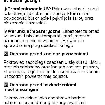
atmosferycznymi
️
☀️Promieniowanie UV:
Pokrowiec chroni przed
szkodliwym działaniem słońca, które może
powodować blaknięcie i pęknięcia farby oraz
niszczenie uszczelek.
❄️
Warunki atmosferyczne:
Zabezpiecza przed
wysokimi i niskimi temperaturami, mrozem,
szronem, promieniowaniem UV, świetnie
sprawdza się przy opadach śniegu.
2️⃣
Ochrona przed zanieczyszczeniami
️
Pokrowiec zapobiega osadzaniu się kurzu, liści ,
ptasich odchodów oraz innych zanieczyszczeń,
które mogą być trudne do usunięcia i z czasem
uszkodzić powierzchnię pojazdu.
3️⃣
Ochrona przed uszkodzeniami
mechanicznymi
Pokrowiec działa jako dodatkowa bariera
ochronna przed drobnymi zarysowaniami,