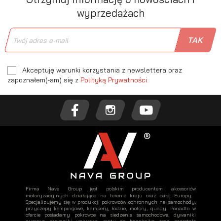
wyprzedażach
Akceptuję warunki korzystania z newslettera oraz
zapoznałem(-am) się z
Polityką Prywatności
Firma Nava Group jest polskim producentem akcesoriów
motoryzacyjnych działająca na terenie kraju oraz całej Europy.
Specjalizujemy się w produkcji pokrowców ochronnych na samochody,
przyczepy kempingowe, kampery, łodzie, motory, quady. Ponadto w
ofercie posiadamy pokrowce na siedzenia samochodowe, dywaniki