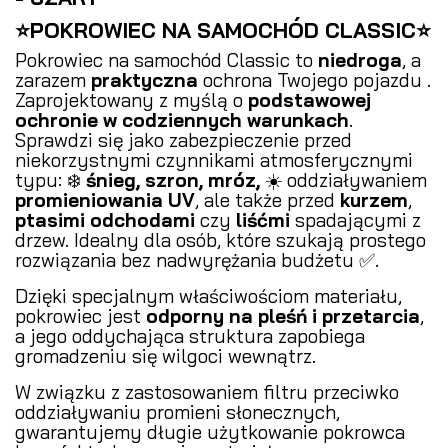
⭐POKROWIEC NA SAMOCHÓD CLASSIC⭐
Pokrowiec na samochód Classic to
niedroga
, a
zarazem
praktyczna
ochrona Twojego pojazdu .
Zaprojektowany z myślą o
podstawowej
ochronie w codziennych warunkach
.
Sprawdzi się jako zabezpieczenie przed
niekorzystnymi czynnikami atmosferycznymi
typu: ❄️
śnieg, szron, mróz,
☀️ oddziaływaniem
promieniowania UV
, ale także przed
kurzem
,
ptasimi odchodami
czy
liśćmi
spadającymi z
drzew. Idealny dla osób, które szukają prostego
rozwiązania bez nadwyrężania budżetu ✅.
Dzięki specjalnym właściwościom materiału,
pokrowiec jest
odporny na pleśń i przetarcia
,
a jego oddychająca struktura zapobiega
gromadzeniu się wilgoci wewnątrz.
W związku z zastosowaniem filtru przeciwko
oddziaływaniu promieni słonecznych,
gwarantujemy długie użytkowanie pokrowca