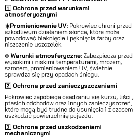
1️⃣
Ochrona przed warunkami
atmosferycznymi
️
☀️Promieniowanie UV:
Pokrowiec chroni przed
szkodliwym działaniem słońca, które może
powodować blaknięcie i pęknięcia farby oraz
niszczenie uszczelek.
❄️
Warunki atmosferyczne:
Zabezpiecza przed
wysokimi i niskimi temperaturami, mrozem,
szronem, promieniowaniem UV, świetnie
sprawdza się przy opadach śniegu.
2️⃣
Ochrona przed zanieczyszczeniami
️
Pokrowiec zapobiega osadzaniu się kurzu, liści ,
ptasich odchodów oraz innych zanieczyszczeń,
które mogą być trudne do usunięcia i z czasem
uszkodzić powierzchnię pojazdu.
3️⃣
Ochrona przed uszkodzeniami
mechanicznymi