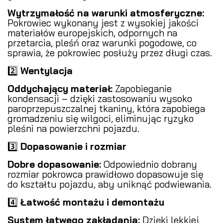
Wytrzymałość na warunki atmosferyczne:
Pokrowiec wykonany jest z wysokiej jakości
materiałów europejskich, odpornych na
przetarcia, pleśń oraz warunki pogodowe, co
sprawia, że pokrowiec posłuży przez długi czas.
2️⃣
Wentylacja
Oddychający materiał:
Zapobieganie
kondensacji – dzięki zastosowaniu wysoko
paroprzepuszczalnej tkaniny, która zapobiega
gromadzeniu się wilgoci, eliminując ryzyko
pleśni na powierzchni pojazdu.
3️⃣
Dopasowanie i rozmiar
Dobre dopasowanie:
Odpowiednio dobrany
rozmiar pokrowca prawidłowo dopasowuje się
do kształtu pojazdu, aby uniknąć podwiewania.
4️⃣
Łatwość montażu i demontażu
System łatwego zakładania:
Dzięki lekkiej