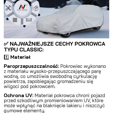
✅ NAJWAŻNIEJSZE CECHY POKROWCA
TYPU CLASSIC:
1️⃣
Materiał
Paroprzepuszczalność:
Pokrowiec wykonano
z materiału wysoko-przepuszczającego parę
wodną, co umożliwia swobodną cyrkulację
powietrza, zapobiegając gromadzeniu się
wilgoci pod pokrowcem.
Ochrona UV:
Materiał pokrowca chroni pojazd
przed szkodliwym promieniowaniem UV, które
może wpłynąć na blaknięcie lakieru i niszczyć
gumowe elementy.