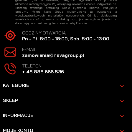
gumowe, dywaniki welurowe, maty do bagażnika oraz pozostałe
akcesoria motoryzacyjne. Wykonujemy również zlecenia indywidualne.
Możemy stworzyć produkty wedle życzenia klienta. Wszystkie
produkty firmy Nava Group wykonywane są wyłącznie z
wysokogatunkowych materiałów europejskich. Od lat dokładamy
wszelkich starań by nasze produkty były jak najwyższej jakości, co
doceniają nasi partnerzy handlowi w całej Europie.
GODZINY OTWARCIA:
Pn - Pt. 8:00 - 18:00, Sob. 8:00 - 13:00
E-MAIL:
zamowienia@navagroup.pl
TELEFON:
+ 48 888 666 536
KATEGORIE

SKLEP

INFORMACJE

MOJE KONTO
