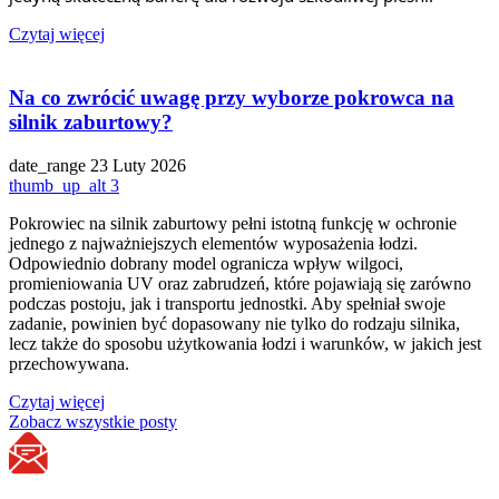
Czytaj więcej
Na co zwrócić uwagę przy wyborze pokrowca na
silnik zaburtowy?
date_range
23 Luty 2026
thumb_up_alt
3
Pokrowiec na silnik zaburtowy pełni istotną funkcję w ochronie
jednego z najważniejszych elementów wyposażenia łodzi.
Odpowiednio dobrany model ogranicza wpływ wilgoci,
promieniowania UV oraz zabrudzeń, które pojawiają się zarówno
podczas postoju, jak i transportu jednostki. Aby spełniał swoje
zadanie, powinien być dopasowany nie tylko do rodzaju silnika,
lecz także do sposobu użytkowania łodzi i warunków, w jakich jest
przechowywana.
Czytaj więcej
Zobacz wszystkie posty