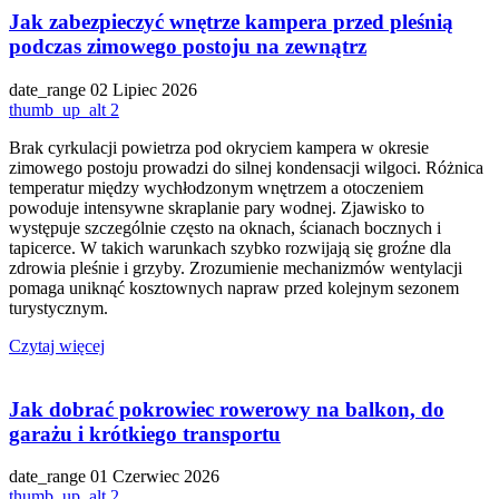
Jak zabezpieczyć wnętrze kampera przed pleśnią
podczas zimowego postoju na zewnątrz
date_range
02 Lipiec 2026
thumb_up_alt
2
Brak cyrkulacji powietrza pod okryciem kampera w okresie
zimowego postoju prowadzi do silnej kondensacji wilgoci. Różnica
temperatur między wychłodzonym wnętrzem a otoczeniem
powoduje intensywne skraplanie pary wodnej. Zjawisko to
występuje szczególnie często na oknach, ścianach bocznych i
tapicerce. W takich warunkach szybko rozwijają się groźne dla
zdrowia pleśnie i grzyby. Zrozumienie mechanizmów wentylacji
pomaga uniknąć kosztownych napraw przed kolejnym sezonem
turystycznym.
Czytaj więcej
Jak dobrać pokrowiec rowerowy na balkon, do
garażu i krótkiego transportu
date_range
01 Czerwiec 2026
thumb_up_alt
2