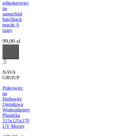
półpokrowiec
na
samochód
hatchback
practic S
szary
99,00 zł
NAVA
GROUP
Pokrowiec
na
Huśtawkę
Ogrodową
Wodoodporny
Plandeka
215x125x170
UV Mocny