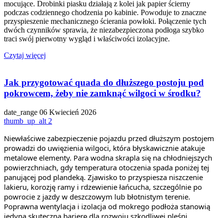
mocujące. Drobinki piasku działają z kolei jak papier ścierny
podczas codziennego chodzenia po kabinie. Powoduje to znaczne
przyspieszenie mechanicznego ścierania powłoki. Połączenie tych
dwóch czynników sprawia, że niezabezpieczona podłoga szybko
traci swój pierwotny wygląd i właściwości izolacyjne.
Czytaj więcej
Jak przygotować quada do dłuższego postoju pod
pokrowcem, żeby nie zamknąć wilgoci w środku?
date_range
06 Kwiecień 2026
thumb_up_alt
2
Niewłaściwe zabezpieczenie pojazdu przed dłuższym postojem
prowadzi do uwięzienia wilgoci, która błyskawicznie atakuje
metalowe elementy. Para wodna skrapla się na chłodniejszych
powierzchniach, gdy temperatura otoczenia spada poniżej tej
panującej pod plandeką. Zjawisko to przyspiesza niszczenie
lakieru, korozję ramy i rdzewienie łańcucha, szczególnie po
powrocie z jazdy w deszczowym lub błotnistym terenie.
Poprawna wentylacja i izolacja od mokrego podłoża stanowią
jedyną skuteczną barierę dla rozwoju szkodliwej pleśni.