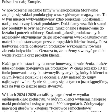
Polsce i w całej Europie.
W nowoczesnej siedzibie firmy w wielkopolskim Morawinie
znajduje się zakład produkcyjny wraz z głównym magazynem. To
w tym miejscu wykwalifikowany sztab projektuje, udoskonala i
nadaje ostateczny kształt produktów. Dokładamy wszelkich starań
aby produkty te były nadzwyczaj funkcjonalne i dopasowane do
kształtu i potrzeb odbiorcy. Znakomitą jakość produkowanych
akcesoriów otrzymujemy dzięki stosowanym wysokogatunkowym
materiałom dostarczanym przez europejskich liderów branży. Poza
tradycyjną ofertą dostępnych produktów wykonujemy również
zlecenia indywidualne. Oznacza to, że możemy stworzyć produkt
wedle życzenia oraz projektu klienta.
Każdego roku stawiamy na nowe innowacyjne wdrożenia, a także
udoskonalenie dostępnych już produktów. W ciągu przeszło 10 lat
funkcjonowania na rynku stworzyliśmy artykuły, których klienci na
całym świecie poszukują i doceniają. Aby należeć do grupy
najlepszych w branży nie skupiamy się na tym co już osiągnęliśmy,
lecz na tym co jeszcze może stworzyć.
W latach 2024 i 2026 zostaliśmy nagrodzeni w wyniku
ogólnopolskiego plebiscytu, w którym klienci wybierają najlepsze
marki produktów i usług w ponad 500 kategoriach. Zdobywając
najwięcej głosów w kategorii "Pokrowce samochodowe"