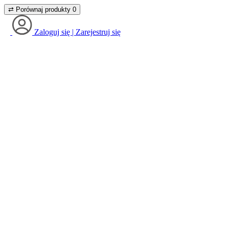
⇄
Porównaj produkty
0
Zaloguj się | Zarejestruj się