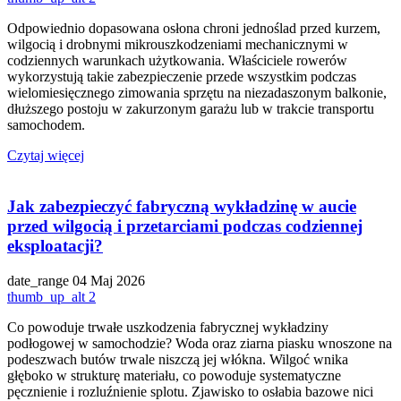
Odpowiednio dopasowana osłona chroni jednoślad przed kurzem,
wilgocią i drobnymi mikrouszkodzeniami mechanicznymi w
codziennych warunkach użytkowania. Właściciele rowerów
wykorzystują takie zabezpieczenie przede wszystkim podczas
wielomiesięcznego zimowania sprzętu na niezadaszonym balkonie,
dłuższego postoju w zakurzonym garażu lub w trakcie transportu
samochodem.
Czytaj więcej
Jak zabezpieczyć fabryczną wykładzinę w aucie
przed wilgocią i przetarciami podczas codziennej
eksploatacji?
date_range
04 Maj 2026
thumb_up_alt
2
Co powoduje trwałe uszkodzenia fabrycznej wykładziny
podłogowej w samochodzie? Woda oraz ziarna piasku wnoszone na
podeszwach butów trwale niszczą jej włókna. Wilgoć wnika
głęboko w strukturę materiału, co powoduje systematyczne
pęcznienie i rozluźnienie splotu. Zjawisko to osłabia bazowe nici