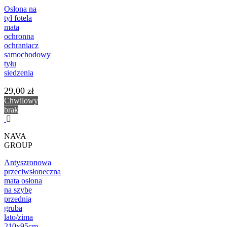
Osłona na
tył fotela
mata
ochronna
ochraniacz
samochodowy
tyłu
siedzenia
29,00 zł
Chwilowy
brak
NAVA
GROUP
Antyszronowa
przeciwsłoneczna
mata osłona
na szybę
przednią
gruba
lato/zima
210x95cm